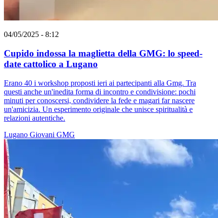
04/05/2025 - 8:12
Cupido indossa la maglietta della GMG: lo speed-
date cattolico a Lugano
Erano 40 i workshop proposti ieri ai partecipanti alla Gmg. Tra
questi anche un'inedita forma di incontro e condivisione: pochi
minuti per conoscersi, condividere la fede e magari far nascere
un'amicizia. Un esperimento originale che unisce spiritualità e
relazioni autentiche.
Lugano
Giovani
GMG