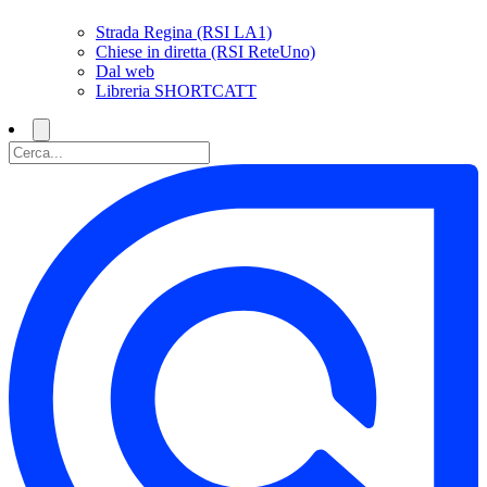
Strada Regina (RSI LA1)
Chiese in diretta (RSI ReteUno)
Dal web
Libreria SHORTCATT