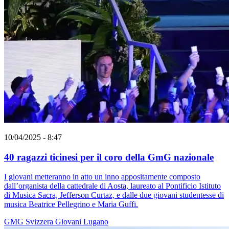
10/04/2025 - 8:47
40 ragazzi ticinesi per il coro della GmG nazionale
I giovani metteranno in atto un inno appositamente composto
dall’organista della cattedrale di Aosta, laureato al Pontificio Istituto
di Musica Sacra, Jefferson Curtaz, e dalle due giovani studentesse di
musica Beatrice Pellegrino e Maria Guffi.
GMG
Svizzera
Giovani
Lugano