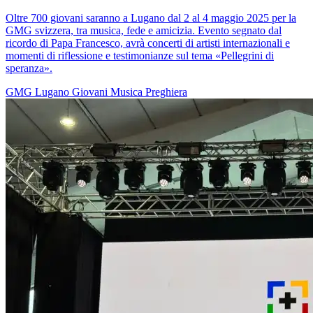
Oltre 700 giovani saranno a Lugano dal 2 al 4 maggio 2025 per la
GMG svizzera, tra musica, fede e amicizia. Evento segnato dal
ricordo di Papa Francesco, avrà concerti di artisti internazionali e
momenti di riflessione e testimonianze sul tema «Pellegrini di
speranza».
GMG
Lugano
Giovani
Musica
Preghiera