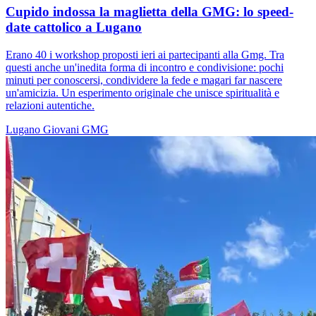
Cupido indossa la maglietta della GMG: lo speed-
date cattolico a Lugano
Erano 40 i workshop proposti ieri ai partecipanti alla Gmg. Tra
questi anche un'inedita forma di incontro e condivisione: pochi
minuti per conoscersi, condividere la fede e magari far nascere
un'amicizia. Un esperimento originale che unisce spiritualità e
relazioni autentiche.
Lugano
Giovani
GMG