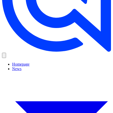
Homepage
News