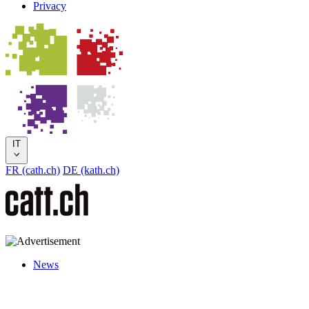
Privacy
IT
FR (cath.ch)
DE (kath.ch)
News