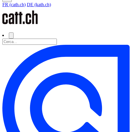
FR (cath.ch)
DE (kath.ch)