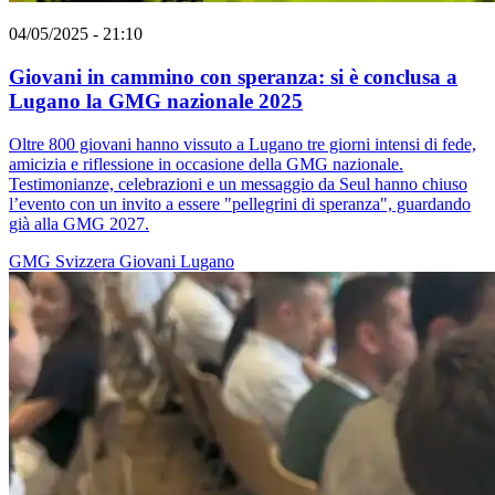
04/05/2025 - 21:10
Giovani in cammino con speranza: si è conclusa a
Lugano la GMG nazionale 2025
Oltre 800 giovani hanno vissuto a Lugano tre giorni intensi di fede,
amicizia e riflessione in occasione della GMG nazionale.
Testimonianze, celebrazioni e un messaggio da Seul hanno chiuso
l’evento con un invito a essere "pellegrini di speranza", guardando
già alla GMG 2027.
GMG
Svizzera
Giovani
Lugano