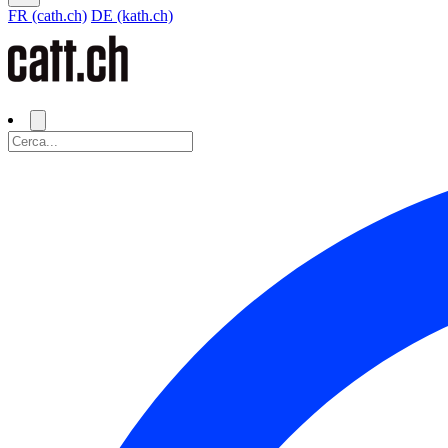
FR (cath.ch)
DE (kath.ch)