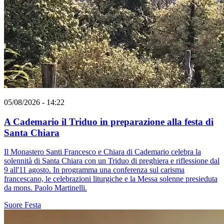
05/08/2026 - 14:22
A Cademario il Triduo in preparazione alla festa di
Santa Chiara
Il Monastero Santi Francesco e Chiara di Cademario celebra la
solennità di Santa Chiara con un Triduo di preghiera e riflessione dal
9 all'11 agosto. In programma una conferenza sul carisma
francescano, le celebrazioni liturgiche e la Messa solenne presieduta
da mons. Paolo Martinelli.
Suore
Festa