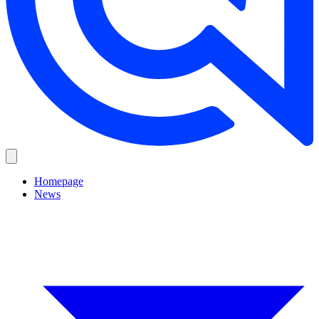
Homepage
News