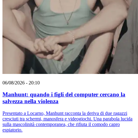
06/08/2026 - 20:10
Manhunt: quando i figli del computer cercano la
salvezza nella violenza
Presentato a Locarno, Manhunt racconta la deriva di due ragazzi
cresciuti tra schermi, manosfera e videogiochi. Una parabola lucida
sulla mascolinità contemporanea, che rifiuta il comodo capro
espiatorio.