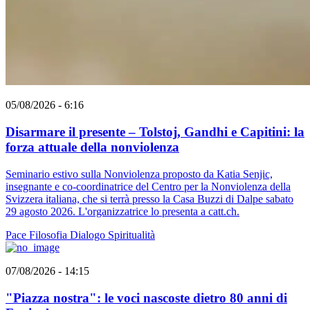
05/08/2026 - 6:16
Disarmare il presente – Tolstoj, Gandhi e Capitini: la
forza attuale della nonviolenza
Seminario estivo sulla Nonviolenza proposto da Katia Senjic,
insegnante e co-coordinatrice del Centro per la Nonviolenza della
Svizzera italiana, che si terrà presso la Casa Buzzi di Dalpe sabato
29 agosto 2026. L'organizzatrice lo presenta a catt.ch.
Pace
Filosofia
Dialogo
Spiritualità
07/08/2026 - 14:15
"Piazza nostra": le voci nascoste dietro 80 anni di