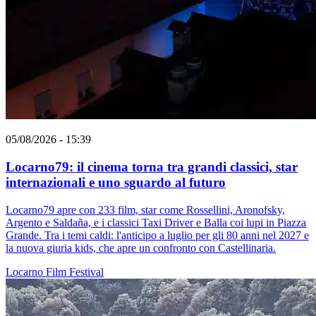
05/08/2026 - 15:39
Locarno79: il cinema torna tra grandi classici, star
internazionali e uno sguardo al futuro
Locarno79 apre con 233 film, star come Rossellini, Aronofsky,
Argento e Saldaña, e i classici Taxi Driver e Balla coi lupi in Piazza
Grande. Tra i temi caldi: l'anticipo a luglio per gli 80 anni nel 2027 e
la nuova giuria kids, che apre un confronto con Castellinaria.
Locarno
Film
Festival