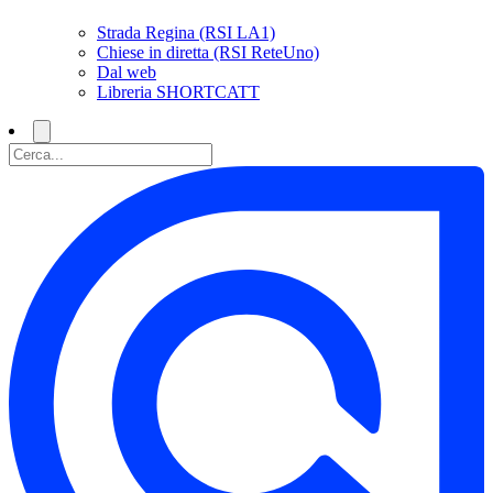
Strada Regina (RSI LA1)
Chiese in diretta (RSI ReteUno)
Dal web
Libreria SHORTCATT