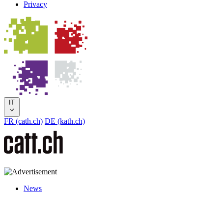
Privacy
IT
FR (cath.ch)
DE (kath.ch)
News