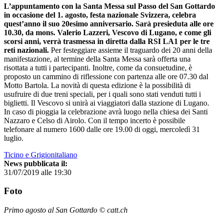
L’appuntamento con la Santa Messa sul Passo del San Gottardo
in occasione del 1. agosto, festa nazionale Svizzera, celebra
quest’anno il suo 20esimo anniversario. Sarà presieduta alle ore
10.30, da mons. Valerio Lazzeri, Vescovo di Lugano, e come gli
scorsi anni, verrà trasmessa in diretta dalla RSI LA1 per le tre
reti nazionali.
Per festeggiare assieme il traguardo dei 20 anni della
manifestazione, al termine della Santa Messa sarà offerta una
risottata a tutti i partecipanti. Inoltre, come da consuetudine, è
proposto un cammino di riflessione con partenza alle ore 07.30 dal
Motto Bartola. La novità di questa edizione è la possibilità di
usufruire di due treni speciali, per i quali sono stati venduti tutti i
biglietti. Il Vescovo si unirà ai viaggiatori dalla stazione di Lugano.
In caso di pioggia la celebrazione avrà luogo nella chiesa dei Santi
Nazzaro e Celso di Airolo. Con il tempo incerto è possibile
telefonare al numero 1600 dalle ore 19.00 di oggi, mercoledì 31
luglio.
Ticino e Grigionitaliano
News pubblicata il:
31/07/2019 alle 19:30
Foto
Primo agosto al San Gottardo © catt.ch