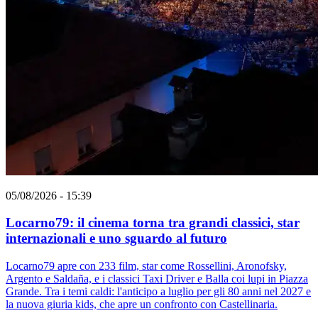
05/08/2026 - 15:39
Locarno79: il cinema torna tra grandi classici, star
internazionali e uno sguardo al futuro
Locarno79 apre con 233 film, star come Rossellini, Aronofsky,
Argento e Saldaña, e i classici Taxi Driver e Balla coi lupi in Piazza
Grande. Tra i temi caldi: l'anticipo a luglio per gli 80 anni nel 2027 e
la nuova giuria kids, che apre un confronto con Castellinaria.