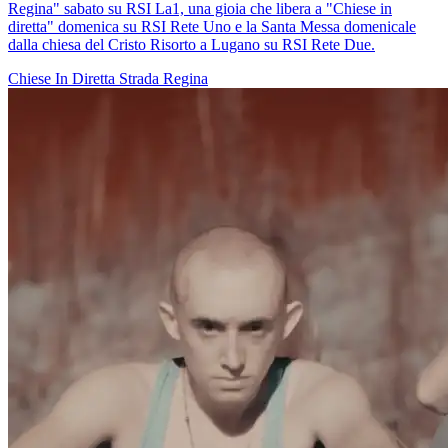
Regina" sabato su RSI La1, una gioia che libera a "Chiese in
diretta" domenica su RSI Rete Uno e la Santa Messa domenicale
dalla chiesa del Cristo Risorto a Lugano su RSI Rete Due.
Chiese In Diretta
Strada Regina