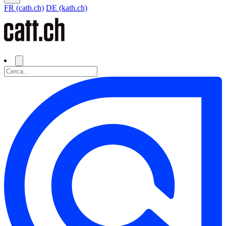
FR (cath.ch)
DE (kath.ch)