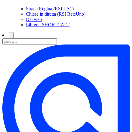
Strada Regina (RSI LA1)
Chiese in diretta (RSI ReteUno)
Dal web
Libreria SHORTCATT