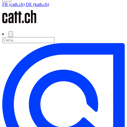
FR (cath.ch)
DE (kath.ch)