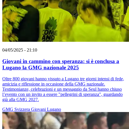
04/05/2025 - 21:10
Giovani in cammino con speranza: si è conclusa a
Lugano la GMG nazionale 2025
Oltre 800 giovani hanno vissuto a Lugano tre giorni intensi di fede,
amicizia e riflessione in occasione della GMG nazionale.
Testimonianze, celebrazioni e un messaggio da Seul hanno chiuso
l’evento con un invito a essere "pellegrini di speranza", guardando
già alla GMG 2027.
GMG
Svizzera
Giovani
Lugano