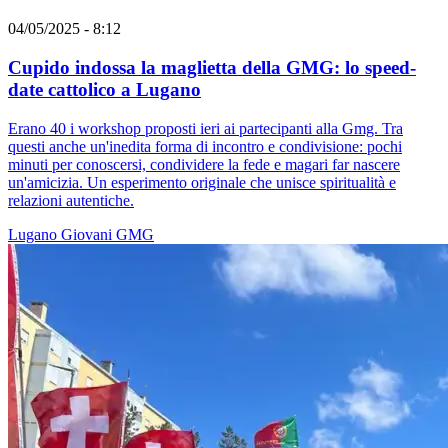
04/05/2025 - 8:12
Cupido indossa la maglietta della GMG: lo speed-
date cattolico a Lugano
Erano 40 i workshop proposti ieri ai partecipanti alla Gmg. Tra
questi anche un'inedita forma di incontro e condivisione: pochi
minuti per conoscersi, condividere la fede e magari far nascere
un'amicizia. Un esperimento originale che unisce spiritualità e
relazioni autentiche.
Lugano
Giovani
GMG