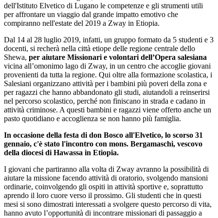
dell'Istituto Elvetico di Lugano le competenze e gli strumenti utili
per affrontare un viaggio dal grande impatto emotivo che
compiranno nell'estate del 2019 a Zway in Etiopia.
Dal 14 al 28 luglio 2019, infatti, un gruppo formato da 5 studenti e 3
docenti, si recherà nella città etiope delle regione centrale dello
Shewa,
per aiutare Missionari e volontari dell’Opera salesiana
vicina all’omonimo lago di Zway, in un centro che accoglie giovani
provenienti da tutta la regione. Qui oltre alla formazione scolastica, i
Salesiani organizzano attività per i bambini più poveri della zona e
per ragazzi che hanno abbandonato gli studi, aiutandoli a reinserirsi
nel percorso scolastico, perché non finiscano in strada e cadano in
attività criminose. A questi bambini e ragazzi viene offerto anche un
pasto quotidiano e accoglienza se non hanno più famiglia.
In occasione della festa di don Bosco all'Elvetico, lo scorso 31
gennaio, c'è stato l'incontro con mons. Bergamaschi, vescovo
della diocesi di Hawassa in Etiopia.
I giovani che partiranno alla volta di Zway avranno la possibilità di
aiutare la missione facendo attività di oratorio, svolgendo mansioni
ordinarie, coinvolgendo gli ospiti in attività sportive e, soprattutto
aprendo il loro cuore verso il prossimo. Gli studenti che in questi
mesi si sono dimostrati interessati a svolgere questo percorso di vita,
hanno avuto l’opportunità di incontrare missionari di passaggio a