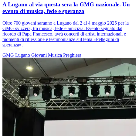
A Lugano al via questa sera la GMG nazionale. Un
evento di musica, fede e speranza
Oltre 700 giovani saranno a Lugano dal 2 al 4 maggio 2025 per la
GMG svizzera, tra musica, fede e amicizia. Evento segnato dal
ricordo di Papa Francesco, avrà concerti di artisti internazionali e
momenti di riflessione e testimonianze sul tema «Pellegrini di
speranza».
GMG
Lugano
Giovani
Musica
Preghiera