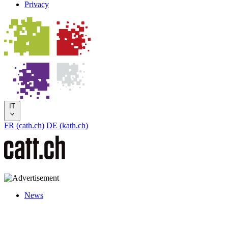
Privacy
IT
FR (cath.ch)
DE (kath.ch)
News