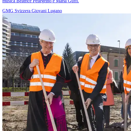
musica Beatrice Pellegrino e Maria Guffi.
GMG
Svizzera
Giovani
Lugano