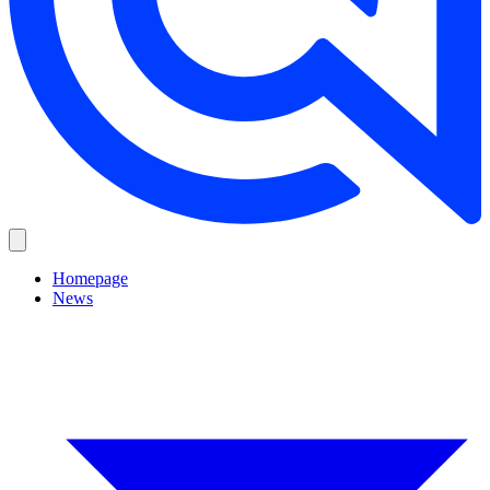
Homepage
News