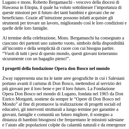
Lugano e mons. Roberto Bergamaschi - vescovo della diocesi di
Hawassa in Etiopia, il quale ha voluto sottolineare l’importanza di
queste missioni per il futuro dei tanti bambini e giovani che ne
beneficiano. Grazie all’istruzione possono infatti acquisire gli
strumenti per trovare un lavoro, migliorando così le loro condizioni e
quelle delle loro famiglie.
Al termine della celebrazione, Mons. Bergamaschi ha consegnato a
ciascuno dei partenti uno zainetto vuoto, simbolo della disponibilità
all’incontro e della semplicità di cuore con cui bisogna partire.
“Vuoti di tutti i pesi di questo mondo, questi giovani torneranno
sicuramente con un bagaglio pieno!”.
I progetti della fondazione Opera don Bosco nel mondo
Zway rappresenta una tra le tante aree geografiche in cui i Salesiani
portano avanti il carisma di Don Bosco, mettendosi al servizio dei
più giovani per il loro bene e per il loro futuro. La Fondazione
Opera Don Bosco nel mondo di Lugano, fondata nel 1965 da Don
Enrico Morganti, sostiene da sempre le “Opere di Don Bosco nel
Mondo” al fine di promuove la realizzazione di progetti sociali ed
educativi, gli interventi strutturali a lungo termine per garantire a
giovani, famiglie e comunità un futuro migliore, il sostegno a
distanza di bambini bisognosi che frequentano le missioni salesiane
e l’aiuto alle popolazioni colpite da calamità naturali e da emergenze