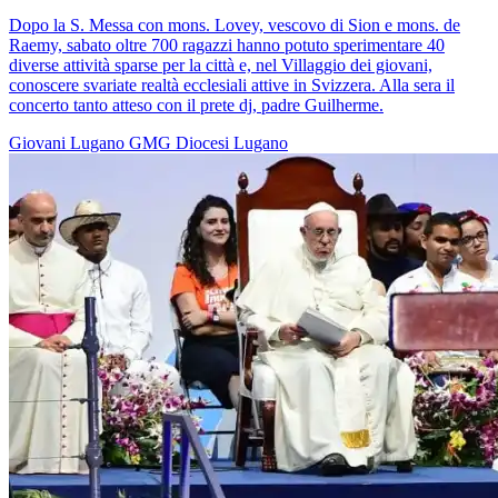
Dopo la S. Messa con mons. Lovey, vescovo di Sion e mons. de
Raemy, sabato oltre 700 ragazzi hanno potuto sperimentare 40
diverse attività sparse per la città e, nel Villaggio dei giovani,
conoscere svariate realtà ecclesiali attive in Svizzera. Alla sera il
concerto tanto atteso con il prete dj, padre Guilherme.
Giovani
Lugano
GMG
Diocesi Lugano