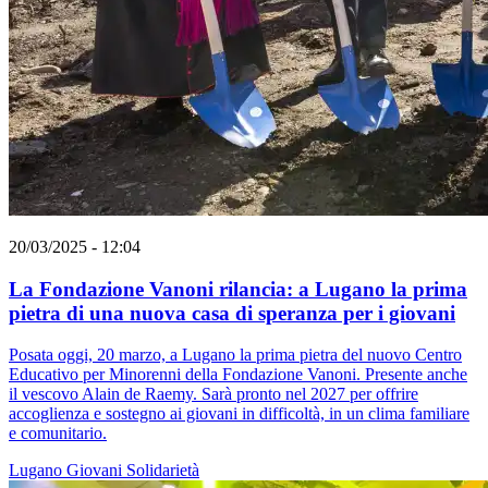
20/03/2025 - 12:04
La Fondazione Vanoni rilancia: a Lugano la prima
pietra di una nuova casa di speranza per i giovani
Posata oggi, 20 marzo, a Lugano la prima pietra del nuovo Centro
Educativo per Minorenni della Fondazione Vanoni. Presente anche
il vescovo Alain de Raemy. Sarà pronto nel 2027 per offrire
accoglienza e sostegno ai giovani in difficoltà, in un clima familiare
e comunitario.
Lugano
Giovani
Solidarietà