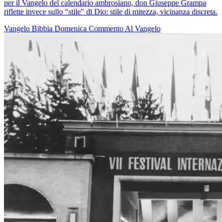
per il Vangelo del calendario ambrosiano, don Giuseppe Grampa
riflette invece sullo "stile" di Dio: stile di mitezza, vicinanza discreta.
Vangelo
Bibbia
Domenica
Commento Al Vangelo