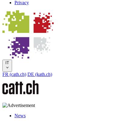
Privacy
IT
FR (cath.ch)
DE (kath.ch)
News