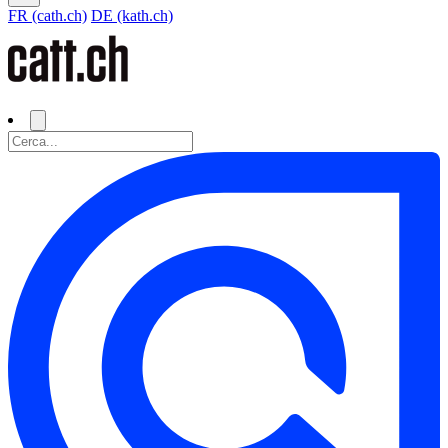
FR (cath.ch)
DE (kath.ch)