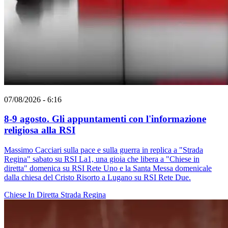
07/08/2026 - 6:16
8-9 agosto. Gli appuntamenti con l'informazione
religiosa alla RSI
Massimo Cacciari sulla pace e sulla guerra in replica a "Strada
Regina" sabato su RSI La1, una gioia che libera a "Chiese in
diretta" domenica su RSI Rete Uno e la Santa Messa domenicale
dalla chiesa del Cristo Risorto a Lugano su RSI Rete Due.
Chiese In Diretta
Strada Regina