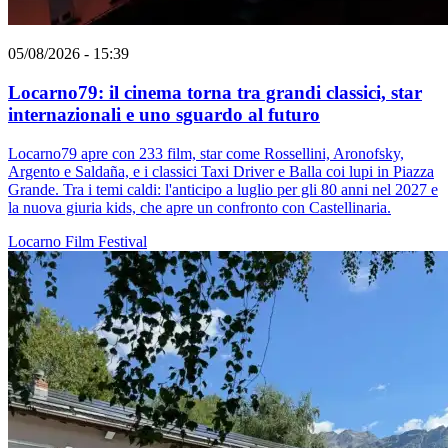
05/08/2026 - 15:39
Locarno79: il cinema torna tra grandi classici, star
internazionali e uno sguardo al futuro
Locarno79 apre con 233 film, star come Rossellini, Aronofsky,
Argento e Saldaña, e i classici Taxi Driver e Balla coi lupi in Piazza
Grande. Tra i temi caldi: l'anticipo a luglio per gli 80 anni nel 2027 e
la nuova giuria kids, che apre un confronto con Castellinaria.
Locarno
Film
Festival