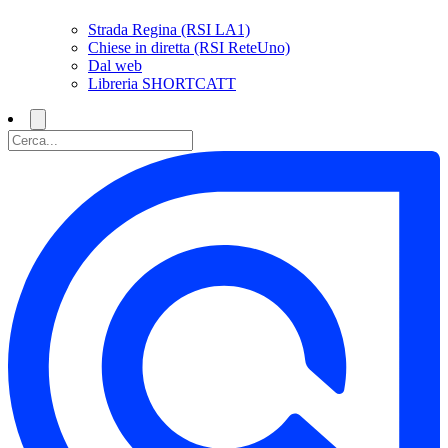
Strada Regina (RSI LA1)
Chiese in diretta (RSI ReteUno)
Dal web
Libreria SHORTCATT