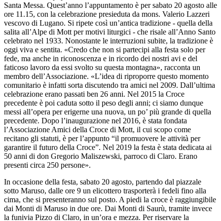
Santa Messa. Quest’anno l’appuntamento è per sabato 20 agosto alle
ore 11.15, con la celebrazione presieduta da mons. Valerio Lazzeri
vescovo di Lugano. Si ripete così un’antica tradizione - quella della
salita all’Alpe di Mott per motivi liturgici - che risale all’Anno Santo
celebrato nel 1933. Nonostante le interruzioni subite, la tradizione è
oggi viva e sentita. «Credo che non si partecipi alla festa solo per
fede, ma anche in riconoscenza e in ricordo dei nostri avi e del
faticoso lavoro da essi svolto su questa montagna», racconta un
membro dell’Associazione. «L’idea di riproporre questo momento
comunitario è infatti sorta discutendo tra amici nel 2009. Dall’ultima
celebrazione erano passati ben 26 anni. Nel 2015 la Croce
precedente è poi caduta sotto il peso degli anni; ci siamo dunque
messi all’opera per erigerne una nuova, un po’ più grande di quella
precedente. Dopo l’inaugurazione nel 2016, è stata fondata
l’Associazione Amici della Croce di Mott, il cui scopo come
recitano gli statuti, è per l’appunto “il promuovere le attività per
garantire il futuro della Croce”. Nel 2019 la festa è stata dedicata ai
50 anni di don Gregorio Maliszewski, parroco di Claro. Erano
presenti circa 250 persone».
In occasione della festa, sabato 20 agosto, partendo dal piazzale
sotto Maruso, dalle ore 9 un elicottero trasporterà i fedeli fino alla
cima, che si presenteranno sul posto. A piedi la croce è raggiungibile
dai Monti di Maruso in due ore. Dai Monti di Saurù, tramite invece
la funivia Pizzo di Claro, in un’ora e mezza. Per riservare la