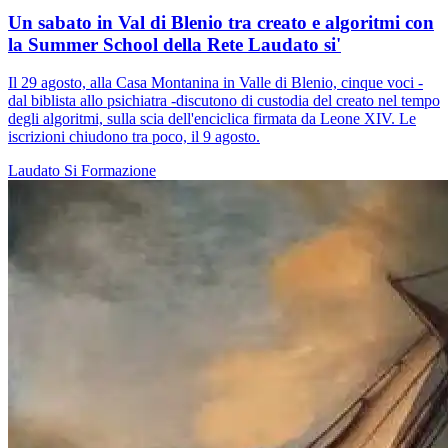
Un sabato in Val di Blenio tra creato e algoritmi con
la Summer School della Rete Laudato si'
Il 29 agosto, alla Casa Montanina in Valle di Blenio, cinque voci -
dal biblista allo psichiatra -discutono di custodia del creato nel tempo
degli algoritmi, sulla scia dell'enciclica firmata da Leone XIV. Le
iscrizioni chiudono tra poco, il 9 agosto.
Laudato Si
Formazione