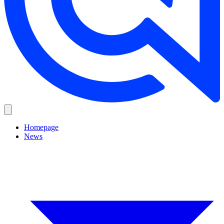
Homepage
News