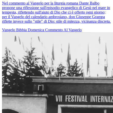
Nel commento al Vangelo per la liturgia romana Dante Balbo
propone una riflessione sull'episodio evangelico di Gesù nel mare in
tempesta, riflettendo sull'aiuto di Dio che ci è offerto ogni giorno;
per il Vangelo del calendario ambrosiano, don Giuseppe Grampa
riflette invece sullo "stile" di Dio: stile di mitezza, vicinanza discreta.
Vangelo
Bibbia
Domenica
Commento Al Vangelo