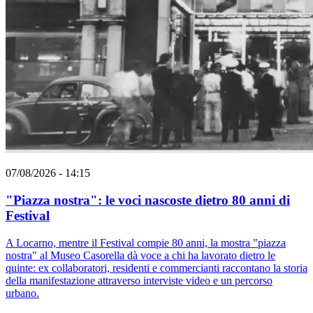
07/08/2026 - 14:15
"Piazza nostra": le voci nascoste dietro 80 anni di
Festival
A Locarno, mentre il Festival compie 80 anni, la mostra "piazza
nostra" al Museo Casorella dà voce a chi ha lavorato dietro le
quinte: ex collaboratori, residenti e commercianti raccontano la storia
della manifestazione attraverso interviste video e un percorso
urbano.