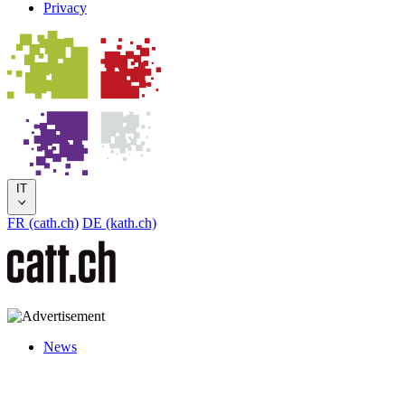
Privacy
IT
FR (cath.ch)
DE (kath.ch)
News