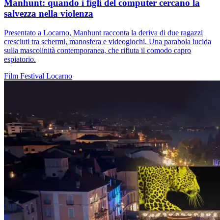
Manhunt: quando i figli del computer cercano la
salvezza nella violenza
Presentato a Locarno, Manhunt racconta la deriva di due ragazzi
cresciuti tra schermi, manosfera e videogiochi. Una parabola lucida
sulla mascolinità contemporanea, che rifiuta il comodo capro
espiatorio.
Film
Festival
Locarno