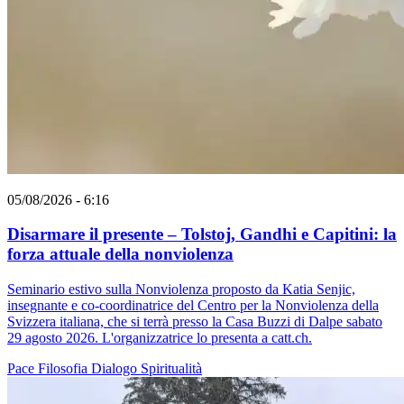
05/08/2026 - 6:16
Disarmare il presente – Tolstoj, Gandhi e Capitini: la
forza attuale della nonviolenza
Seminario estivo sulla Nonviolenza proposto da Katia Senjic,
insegnante e co-coordinatrice del Centro per la Nonviolenza della
Svizzera italiana, che si terrà presso la Casa Buzzi di Dalpe sabato
29 agosto 2026. L'organizzatrice lo presenta a catt.ch.
Pace
Filosofia
Dialogo
Spiritualità