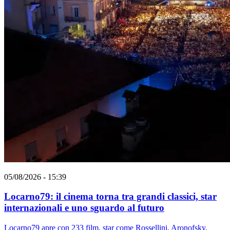
05/08/2026 - 15:39
Locarno79: il cinema torna tra grandi classici, star
internazionali e uno sguardo al futuro
Locarno79 apre con 233 film, star come Rossellini, Aronofsky,