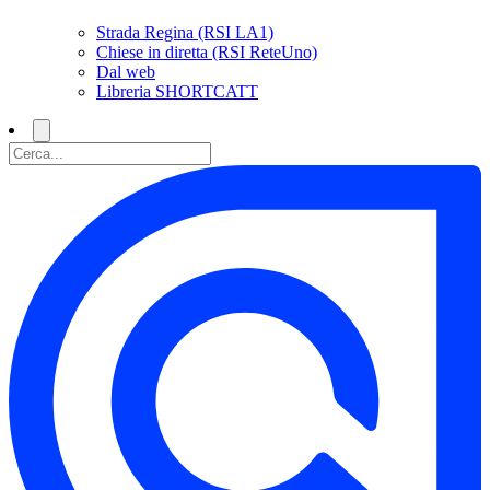
Strada Regina (RSI LA1)
Chiese in diretta (RSI ReteUno)
Dal web
Libreria SHORTCATT