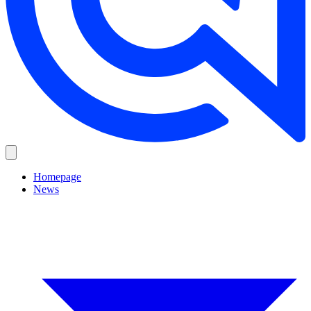
Homepage
News