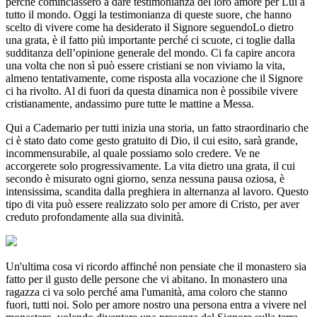
perché cominciassero a dare testimonianza del loro amore per Lui a
tutto il mondo. Oggi la testimonianza di queste suore, che hanno
scelto di vivere come ha desiderato il Signore seguendoLo dietro
una grata, è il fatto più importante perché ci scuote, ci toglie dalla
sudditanza dell’opinione generale del mondo. Ci fa capire ancora
una volta che non sì può essere cristiani se non viviamo la vita,
almeno tentativamente, come risposta alla vocazione che il Signore
ci ha rivolto. Al di fuori da questa dinamica non è possibile vivere
cristianamente, andassimo pure tutte le mattine a Messa.
Qui a Cademario per tutti inizia una storia, un fatto straordinario che
ci è stato dato come gesto gratuito di Dio, il cui esito, sarà grande,
incommensurabile, al quale possiamo solo credere. Ve ne
accorgerete solo progressivamente. La vita dietro una grata, il cui
secondo è misurato ogni giorno, senza nessuna pausa oziosa, è
intensissima, scandita dalla preghiera in alternanza al lavoro. Questo
tipo di vita può essere realizzato solo per amore di Cristo, per aver
creduto profondamente alla sua divinità.
Un'ultima cosa vi ricordo affinché non pensiate che il monastero sia
fatto per il gusto delle persone che vi abitano. In monastero una
ragazza ci va solo perché ama l'umanità, ama coloro che stanno
fuori, tutti noi. Solo per amore nostro una persona entra a vivere nel