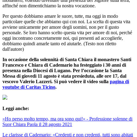
monastero, volendo diventare una presenza del Signore sulla terra,
affinché non dimentichiamo la nostra vocazione.
Per questo dobbiamo amare le suore, tutte, ma oggi in modo
particolare quelle che abbiamo qui con noi. La scelta di questa vita
avviene unicamente per amore degli uomini, non per il gusto
personale. Se loro hanno scelto questa vita per amore di noi, perché
oggi incontrano concretamente noi, qui presenti ad accoglierle,
dobbiamo quindi amarle tanto ed aiutarle. (Testo non riletto
dall'autore)
In occasione della solennità di Santa Chiara il monastero Santi
Francesco e Chiara di Cademario ha festeggiato i 30 anni di
presenza nella Diocesi di Lugano. Per l’occasione la Santa
Messa di giovedì 11 agosto è stata presieduta, alle ore 17, dal
vescovo Valerio Lazzeri. Si può vedere il video sulla
pagina di
youtube di Caritas Ticino
.
Leggi anche:
«Ho perso molto tempo, ma ora sono qui!» - Professione solenne di
Suor Chiara Paola il 28 agosto 2021
Le clarisse di Cademario: «Credenti e non credenti, tutti sono abitati