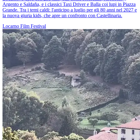
Argento e Saldaña, e i classici Taxi Driver e Balla coi lupi in Piazza
Grande. Tra i temi caldi: l'anticipo a luglio per gli 80 anni nel 2027 e
la nuova giuria kids, che apre un confronto con Castellinaria.
Locarno
Film
Festival