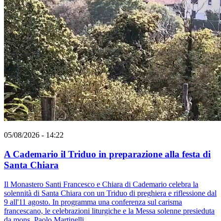
05/08/2026 - 14:22
A Cademario il Triduo in preparazione alla festa di
Santa Chiara
Il Monastero Santi Francesco e Chiara di Cademario celebra la
solennità di Santa Chiara con un Triduo di preghiera e riflessione dal
9 all'11 agosto. In programma una conferenza sul carisma
francescano, le celebrazioni liturgiche e la Messa solenne presieduta
da mons. Paolo Martinelli.