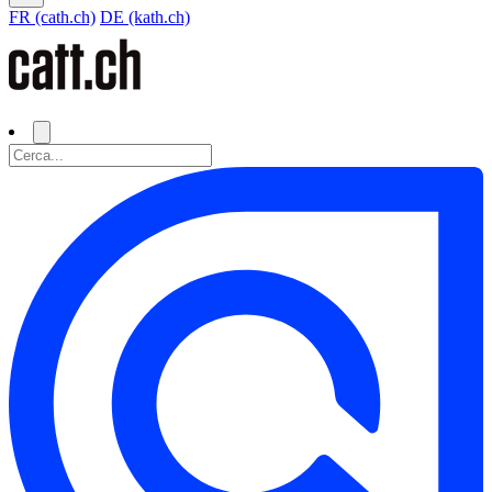
FR (cath.ch)
DE (kath.ch)