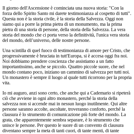
Il giorno dell'Ascensione è cominciata una nuova storia: "Con la
forza dello Spirito Santo mi darete testimonianza al cospetto di tutti".
Questa non è la storia civile, è la storia della Salvezza. Oggi non
siamo qui a porre la prima pietra di un monumento, ma la prima
pietra di una storia di persone, della storia della Salvezza. La vera
storia del mondo che ci porta verso la definitività, l'unica vera storia
del mondo, dell’universo, delle nostre persone.
Una scintilla di quel fuoco di testimonianza di amore per Cristo, che
progressivamente è bruciata in tutt'Europa, si è accesa oggi fra noi.
Noi dobbiamo prendere coscienza che assistiamo a un fatto
importantissimo, anche se piccolo. Quattro piccole suore, che nel
mondo contano poco, iniziano un cammino di salvezza per tutti noi.
Un monastero è sempre il luogo al quale tutti ricorrono per la propria
vita.
Io mi auguro, anzi sono certo, che anche qui a Cademario si ripeterà
ciò che avviene in ogni altro monastero, perché la storia della
salvezza non si accende mai in nessun luogo inutilmente. Qui altre
persone saranno accolte, ascoltate, troveranno conforto, perché la
clausura è lo strumento di comunicazione più forte del mondo. La
grata, che apparentemente sembra separare, è lo strumento che
unisce le persone. Per questo le suore di un convento di clausura
diventano sempre la meta di tanti cuori, di tante menti, di tante