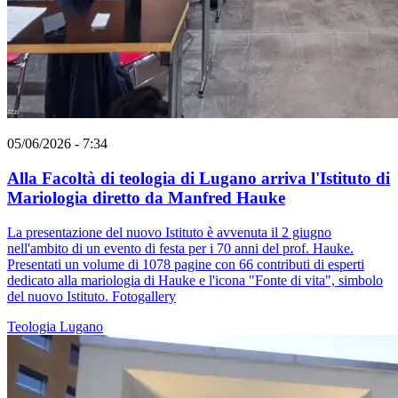
05/06/2026 - 7:34
Alla Facoltà di teologia di Lugano arriva l'Istituto di
Mariologia diretto da Manfred Hauke
La presentazione del nuovo Istituto è avvenuta il 2 giugno
nell'ambito di un evento di festa per i 70 anni del prof. Hauke.
Presentati un volume di 1078 pagine con 66 contributi di esperti
dedicato alla mariologia di Hauke e l'icona "Fonte di vita", simbolo
del nuovo Istituto. Fotogallery
Teologia
Lugano