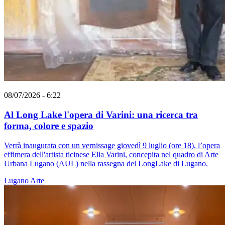
08/07/2026 - 6:22
Al Long Lake l'opera di Varini: una ricerca tra
forma, colore e spazio
Verrà inaugurata con un vernissage giovedì 9 luglio (ore 18), l’opera
effimera dell'artista ticinese Elia Varini, concepita nel quadro di Arte
Urbana Lugano (AUL) nella rassegna del LongLake di Lugano.
Lugano
Arte