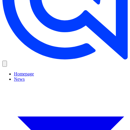
Homepage
News