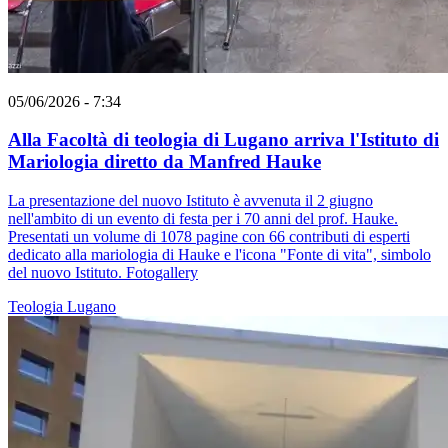
05/06/2026 - 7:34
Alla Facoltà di teologia di Lugano arriva l'Istituto di
Mariologia diretto da Manfred Hauke
La presentazione del nuovo Istituto è avvenuta il 2 giugno
nell'ambito di un evento di festa per i 70 anni del prof. Hauke.
Presentati un volume di 1078 pagine con 66 contributi di esperti
dedicato alla mariologia di Hauke e l'icona "Fonte di vita", simbolo
del nuovo Istituto. Fotogallery
Teologia
Lugano