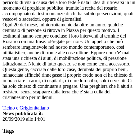
pericolo di vita a causa della loro fede è nata l'idea di ritrovarsi in un
momento di preghiera pubblica, tramite la recita del rosario,
accompagnato da testimonianze di chi ha subito persecuzioni, quali
vescovi o sacerdoti, oppure di giornalisti.
Ogni 20 del mese, ininterrottamente da oltre un anno, qualche
centinaio di persone si ritrova in Piazza per questo motivo. I
testimoni hanno sempre concluso i loro interventi al termine del
Rosario con una frase: «Pregate per noi». Un appello che può
sembrare irragionevole nel nostro mondo contemporaneo, cosi
utilitaristico, anche di fronte alle cose ultime. Eppure non c'e' mai
stata una richiesta di aiuti, di mobilitazione politica, di pressione
istituzionale. Niente di tutto questo, se non come tema accessorio.
Questa gente, cacciata dalle loro case, derubata dei proprio beni,
minacciata affinché rinnegasse il proprio credo non ci ha chiesto di
imbracciare la armi, di ospitarli, di dare loro cibo, soldi o vestiti. Ci
ha solo chiesto di continuare a pregare. Una preghiera che li aiuti a
resistere, senza scappare dalla terra che e' stata culla del
cristianesimo per millenni.
Ticino e Grigionitaliano
News pubblicata il:
20/09/2019 alle 14:01
Tags