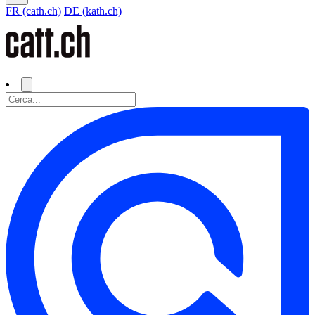
FR (cath.ch)
DE (kath.ch)