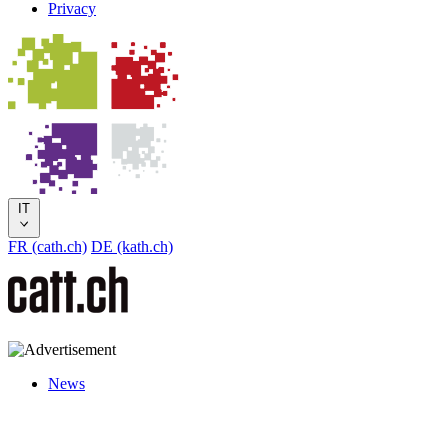
Privacy
IT
FR (cath.ch)
DE (kath.ch)
News