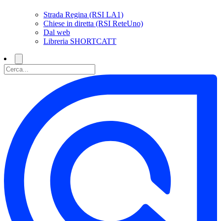
Strada Regina (RSI LA1)
Chiese in diretta (RSI ReteUno)
Dal web
Libreria SHORTCATT