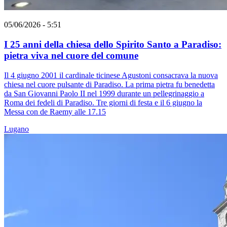
05/06/2026 - 5:51
I 25 anni della chiesa dello Spirito Santo a Paradiso:
pietra viva nel cuore del comune
Il 4 giugno 2001 il cardinale ticinese Agustoni consacrava la nuova
chiesa nel cuore pulsante di Paradiso. La prima pietra fu benedetta
da San Giovanni Paolo II nel 1999 durante un pellegrinaggio a
Roma dei fedeli di Paradiso. Tre giorni di festa e il 6 giugno la
Messa con de Raemy alle 17.15
Lugano