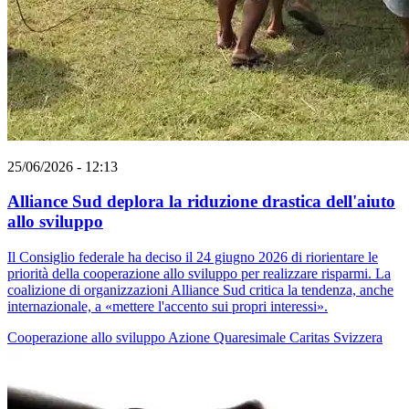
25/06/2026 - 12:13
Alliance Sud deplora la riduzione drastica dell'aiuto
allo sviluppo
Il Consiglio federale ha deciso il 24 giugno 2026 di riorientare le
priorità della cooperazione allo sviluppo per realizzare risparmi. La
coalizione di organizzazioni Alliance Sud critica la tendenza, anche
internazionale, a «mettere l'accento sui propri interessi».
Cooperazione allo sviluppo
Azione Quaresimale
Caritas Svizzera