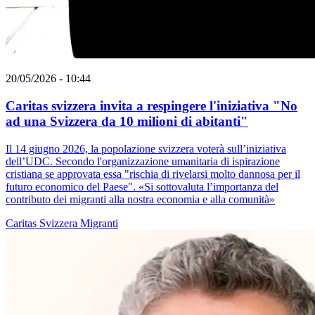
20/05/2026 - 10:44
Caritas svizzera invita a respingere l'iniziativa "No
ad una Svizzera da 10 milioni di abitanti"
Il 14 giugno 2026, la popolazione svizzera voterà sull’iniziativa
dell’UDC. Secondo l'organizzazione umanitaria di ispirazione
cristiana se approvata essa "rischia di rivelarsi molto dannosa per il
futuro economico del Paese". «Si sottovaluta l’importanza del
contributo dei migranti alla nostra economia e alla comunità»
Caritas Svizzera
Migranti