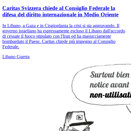
Caritas Svizzera chiede al Consiglio Federale la
difesa del diritto internazionale in Medio Oriente
In Libano, a Gaza e in Cisgiordania la crisi si sta aggravando. Il
governo israeliano ha espressamente escluso il Libano dall'accordo
di cessate il fuoco stipulato con l'Iran ed ha massicciamente
bombardato il Paese. Caritas chiede più impegno al Consiglio
Federale.
Libano
Guerra