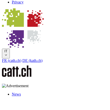
Privacy
IT
FR (cath.ch)
DE (kath.ch)
News