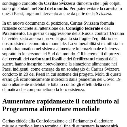
sondaggio condotto da
Caritas Svizzera
dimostra che i più colpiti
sono gli abitanti nel
Sud del mondo.
Per poter evitare la carestia in
questi Paesi, urge un intervento anche da parte della Svizzera.
In un nuovo documento di posizione, Caritas Svizzera formula
richieste concrete all’attenzione del
Consiglio federale
e del
Parlamento
. La guerra di aggressione della Russia contro l’Ucraina
ha evidenziato ancora una volta quanto sia fragile l’equilibrio nel
nostro sistema economico mondiale. La vulnerabilità si manifesta in
modo drammatico nel sistema alimentare internazionale e interessa
soprattutto le persone nel Sud del mondo. Gli incrementi di prezzo
dei
cereali
, dei
carburanti fossili
e dei
fertilizzanti
causati dalla
guerra hanno inasprito notevolmente la situazione alimentare nei
Paesi indigenti, come emerge da un sondaggio di Caritas Svizzera
condotto in 20 dei Paesi in cui sostiene dei progetti. Molti di questi
erano già economicamente indeboliti dalla pandemia del Covid-19,
sono altamente indebitati e lottano contro gli effetti della crisi
climatica che compromettono la loro esistenza.
Aumentare rapidamente il contributo al
Programma alimentare mondiale
Caritas chiede alla Confederazione e al Parlamento di adottare
misure a medio e lungo termine al fine di aumentare la
sovranità