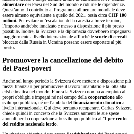
alimentare
dei Paesi nel Sud del mondo e ridurne le dipendenze.
Quest’anno il contributo al Programma alimentare mondiale deve
essere almeno equivalente a quello del 2021, ossia circa
CHF 100
milioni
. Per evitare un’escalation della carestia a breve termine,
l’importo andrebbe innalzato e messo a disposizione il più presto
possibile. Inoltre, la Svizzera e la diplomazia dovrebbero impegnarsi
maggiormente a livello internazionale affinché le
scorte di cereali
bloccate dalla Russia in Ucraina possano essere esportate al più
presto.
Promuovere la cancellazione del debito
dei Paesi poveri
Anche sul lungo periodo la Svizzera deve mettere a disposizione più
mezzi finanziari per promuovere il lavoro umanitario e la lotta alla
crisi climatica nel mondo. Finora la Svizzera non ha adempiuto ai
propri obblighi e impegni né nel campo della
cooperazione
allo
sviluppo pubblica, né nell’ambito del
finanziamento climatico
a
livello internazionale. Qui deve pertanto recuperare. Caritas Svizzera
chiede quindi in concreto che la Svizzera aumenti le sue spese
annuali per la cooperazione allo sviluppo pubblica all’
1 per cento
del reddito nazionale lordo
.