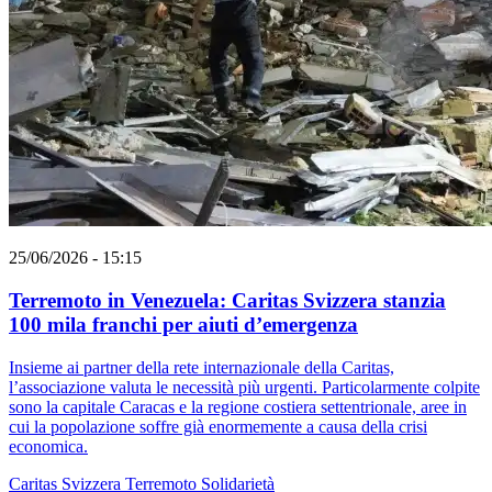
25/06/2026 - 15:15
Terremoto in Venezuela: Caritas Svizzera stanzia
100 mila franchi per aiuti d’emergenza
Insieme ai partner della rete internazionale della Caritas,
l’associazione valuta le necessità più urgenti. Particolarmente colpite
sono la capitale Caracas e la regione costiera settentrionale, aree in
cui la popolazione soffre già enormemente a causa della crisi
economica.
Caritas Svizzera
Terremoto
Solidarietà