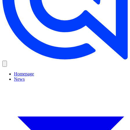
Homepage
News