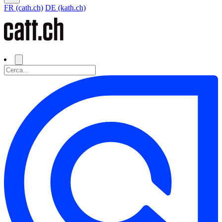
FR (cath.ch)
DE (kath.ch)