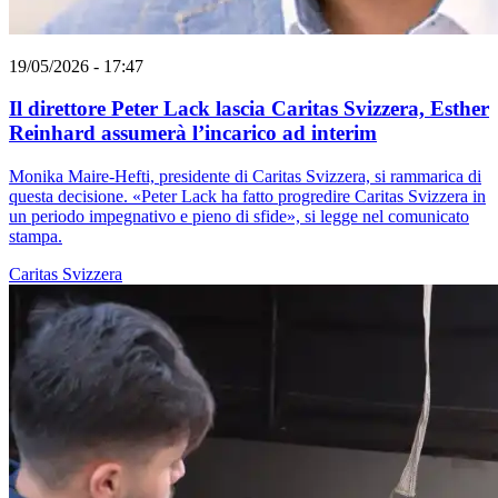
19/05/2026 - 17:47
Il direttore Peter Lack lascia Caritas Svizzera, Esther
Reinhard assumerà l’incarico ad interim
Monika Maire-Hefti, presidente di Caritas Svizzera, si rammarica di
questa decisione. «Peter Lack ha fatto progredire Caritas Svizzera in
un periodo impegnativo e pieno di sfide», si legge nel comunicato
stampa.
Caritas Svizzera