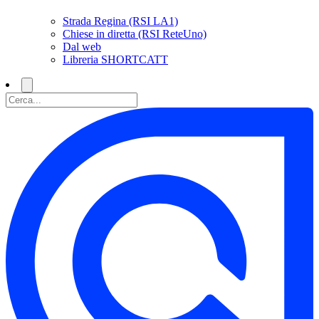
Strada Regina (RSI LA1)
Chiese in diretta (RSI ReteUno)
Dal web
Libreria SHORTCATT