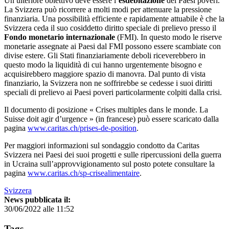
Un ulteriore obiettivo deve essere l’
esdebitazione
dei Paesi poveri.
La Svizzera può ricorrere a molti modi per attenuare la pressione
finanziaria. Una possibilità efficiente e rapidamente attuabile è che la
Svizzera ceda il suo cosiddetto diritto speciale di prelievo presso il
Fondo monetario internazionale
(FMI). In questo modo le riserve
monetarie assegnate ai Paesi dal FMI possono essere scambiate con
divise estere. Gli Stati finanziariamente deboli riceverebbero in
questo modo la liquidità di cui hanno urgentemente bisogno e
acquisirebbero maggiore spazio di manovra. Dal punto di vista
finanziario, la Svizzera non ne soffrirebbe se cedesse i suoi diritti
speciali di prelievo ai Paesi poveri particolarmente colpiti dalla crisi.
Il documento di posizione « Crises multiples dans le monde. La
Suisse doit agir d’urgence » (in francese) può essere scaricato dalla
pagina
www.caritas.ch/prises-de-position
.
Per maggiori informazioni sul sondaggio condotto da Caritas
Svizzera nei Paesi dei suoi progetti e sulle ripercussioni della guerra
in Ucraina sull’approvvigionamento sul posto potete consultare la
pagina
www.caritas.ch/sp-crisealimentaire
.
Svizzera
News pubblicata il:
30/06/2022 alle 11:52
Tags