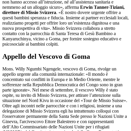
non hanno accesso all’istruzione, né all’assistenza sanitaria e
nemmeno ad un alloggio sicuro», afferma
Erwin Tanner-Tiziani,
direttore di Missio Svizzera
. «È nostro dovere urgente offrire a
questi bambini speranza e fiducia. Insieme ai partner ecclesiali locali,
realizziamo progetti per offrire loro un’esistenza dignitosa e una
nuova prospettiva di vita». Missio Svizzera collabora a stretto
contatto con la parrocchia di Santa Teresa di Gesù Bambino a
Kanyaruchinya, vicino a Goma, per fornire sostegno educativo e
psicosociale ai bambini colpiti.
Appello del Vescovo di Goma
Mons. Willy Ngumbi Ngengele, vescovo di Goma, rivolge un
appello urgente alla comunità internazionale: «Il mondo è
concentrato sui conflitti in Europa e in Medio Oriente, mentre le
sofferenze nella Repubblica Democratica del Congo sono in gran
parte ignorate». Nel mese di settembre, il vescovo Willy è stato
ospite, su invito di Missio Svizzera, per attirare l’attenzione sulla
situazione nel Nord Kivu in occasione del «Tour de Missio Suisse».
Oltre agli incontri nelle parrocchie e con i religiosi, insieme a una
delegazione di Missio Svizzera egli ha intrattenuto colloqui con
l'osservatore permanente della Santa Sede presso le Nazioni Unite a
Ginevra, l'arcivescovo Ettore Balestrero e con rappresentanti
dell’Alto Commissariato delle Nazioni Unite per i rifugiati