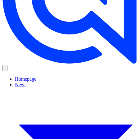
Homepage
News