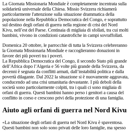
La Giornata Missionaria Mondiale è completamente incentrata sulla
solidarietà universale della Chiesa. Missio Svizzera richiamerà
particolarmente l'attenzione sulla situazione drammatica della
popolazione nella Repubblica Democratica del Congo, e soprattutto
sul destino degli orfani di guerra nella regione di crisi del Nord
Kivu, nell’est del Paese. Centinaia di migliaia di sfollati, tra cui molti
bambini, vivono in condizioni catastrofiche in campi sovraffollati.
Domenica 20 ottobre, le parrocchie di tutta la Svizzera celebreranno
la Giornata Missionaria Mondiale e raccoglieranno donazioni in
favore dei più poveri tra i poveri.
La Repubblica Democratica del Congo, il secondo Stato più grande
dell’Africa dopo l’Algeria e 56 volte più grande della Svizzera, da
decenni è segnata da conflitti armati, dall’instabilità politica e dalla
povertà dilagante. Dal 2022 la situazione si è nuovamente aggravata,
conducendo ad una crisi umanitaria devastante. I più deboli della
società sono particolarmente colpiti, tra i quali ci sono migliaia di
orfani di guerra. Questi bambini hanno perso i genitori a causa del
conflitto in corso e crescono privi della protezione di una famiglia.
Aiuto agli orfani di guerra nel Nord Kivu
«La situazione degli orfani di guerra nel Nord Kivu è spaventosa.
Questi bambini non solo sono privati delle loro famiglie, ma spesso