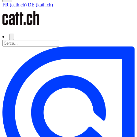
FR (cath.ch)
DE (kath.ch)