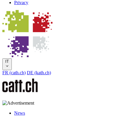
Privacy
IT
FR (cath.ch)
DE (kath.ch)
News