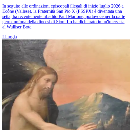
In seguito alle ordinazioni episcopali illegali di inizio luglio 2026 a
Écône (Vallese), la Fraternità San Pio X (FSSPX) è diventata una
setta, ha recentemente ribadito Paul Martone, portavoce per la parte
germanofona della diocesi di Sion. Lo ha dichiarato in un'intervista
al Walliser Bote.
Liturgia