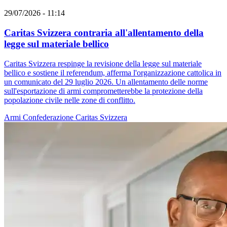
29/07/2026 - 11:14
Caritas Svizzera contraria all'allentamento della
legge sul materiale bellico
Caritas Svizzera respinge la revisione della legge sul materiale
bellico e sostiene il referendum, afferma l'organizzazione cattolica in
un comunicato del 29 luglio 2026. Un allentamento delle norme
sull'esportazione di armi comprometterebbe la protezione della
popolazione civile nelle zone di conflitto.
Armi
Confederazione
Caritas Svizzera