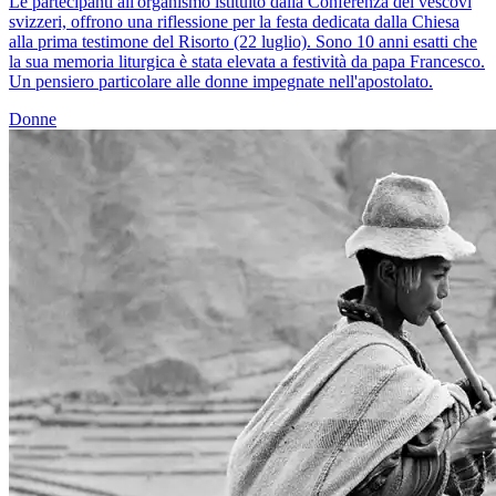
Le partecipanti all'organismo istituito dalla Conferenza dei vescovi
svizzeri, offrono una riflessione per la festa dedicata dalla Chiesa
alla prima testimone del Risorto (22 luglio). Sono 10 anni esatti che
la sua memoria liturgica è stata elevata a festività da papa Francesco.
Un pensiero particolare alle donne impegnate nell'apostolato.
Donne