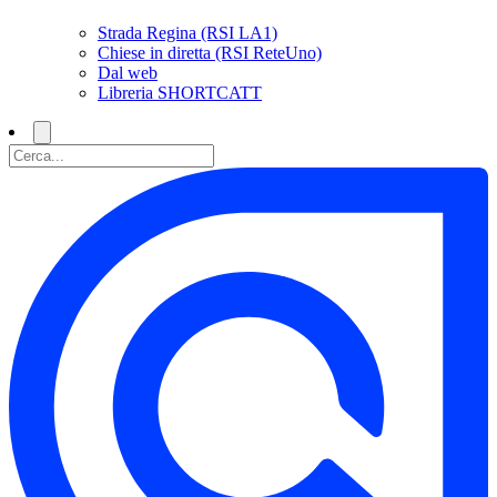
Strada Regina (RSI LA1)
Chiese in diretta (RSI ReteUno)
Dal web
Libreria SHORTCATT