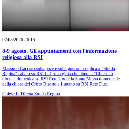
07/08/2026 - 6:16
8-9 agosto. Gli appuntamenti con l'informazione
religiosa alla RSI
Massimo Cacciari sulla pace e sulla guerra in replica a "Strada
Regina" sabato su RSI La1, una gioia che libera a "Chiese in
diretta" domenica su RSI Rete Uno e la Santa Messa domenicale
dalla chiesa del Cristo Risorto a Lugano su RSI Rete Due.
Chiese In Diretta
Strada Regina