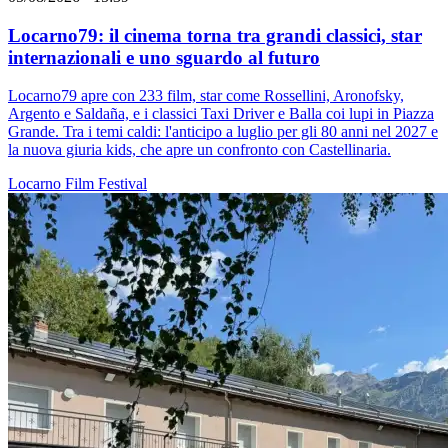
Locarno79: il cinema torna tra grandi classici, star
internazionali e uno sguardo al futuro
Locarno79 apre con 233 film, star come Rossellini, Aronofsky,
Argento e Saldaña, e i classici Taxi Driver e Balla coi lupi in Piazza
Grande. Tra i temi caldi: l'anticipo a luglio per gli 80 anni nel 2027 e
la nuova giuria kids, che apre un confronto con Castellinaria.
Locarno
Film
Festival