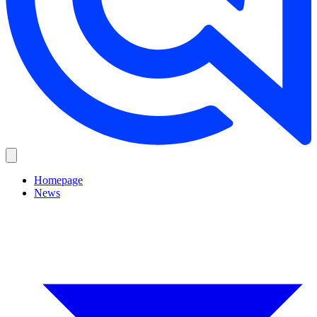
Homepage
News