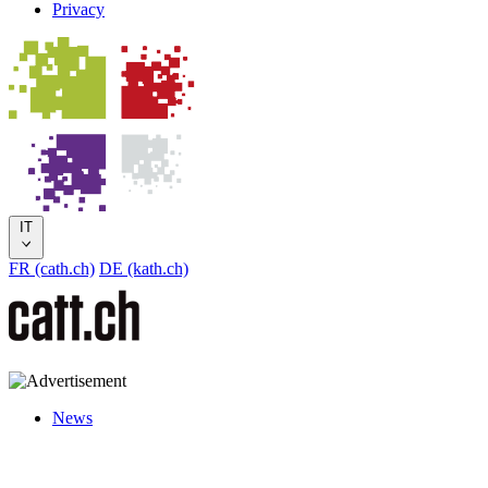
Privacy
IT
FR (cath.ch)
DE (kath.ch)
News