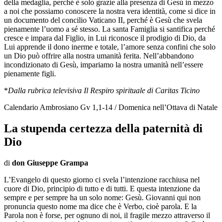
della medaglia, perché è solo grazie alla presenza di Gesù in mezzo
a noi che possiamo conoscere la nostra vera identità, come si dice in
un documento del concilio Vaticano II, perché è Gesù che svela
pienamente l’uomo a sé stesso. La santa Famiglia si santifica perché
cresce e impara dal Figlio, in Lui riconosce il prodigio di Dio, da
Lui apprende il dono inerme e totale, l’amore senza confini che solo
un Dio può offrire alla nostra umanità ferita. Nell’abbandono
incondizionato di Gesù, impariamo la nostra umanità nell’essere
pienamente figli.
*
Dalla rubrica televisiva Il Respiro spirituale di Caritas Ticino
Calendario Ambrosiano Gv 1,1-14 / Domenica nell’Ottava di Natale
La stupenda certezza della paternità di
Dio
di
don Giuseppe Grampa
L’Evangelo di questo giorno ci svela l’intenzione racchiusa nel
cuore di Dio, principio di tutto e di tutti. E questa intenzione da
sempre e per sempre ha un solo nome: Gesù. Giovanni qui non
pronuncia questo nome ma dice che è Verbo, cioè parola. E la
Parola non è forse, per ognuno di noi, il fragile mezzo attraverso il