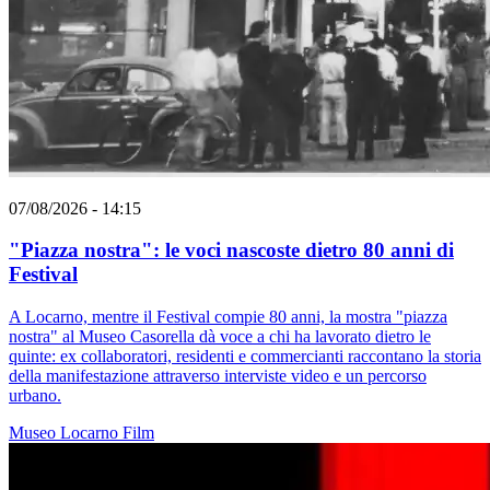
07/08/2026 - 14:15
"Piazza nostra": le voci nascoste dietro 80 anni di
Festival
A Locarno, mentre il Festival compie 80 anni, la mostra "piazza
nostra" al Museo Casorella dà voce a chi ha lavorato dietro le
quinte: ex collaboratori, residenti e commercianti raccontano la storia
della manifestazione attraverso interviste video e un percorso
urbano.
Museo
Locarno
Film