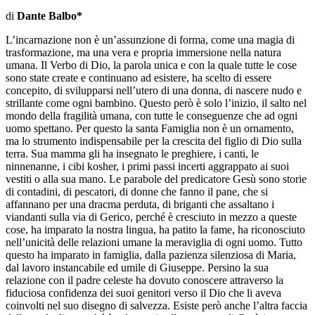
di
Dante Balbo*
L’incarnazione non è un’assunzione di forma, come una magia di
trasformazione, ma una vera e propria immersione nella natura
umana. Il Verbo di Dio, la parola unica e con la quale tutte le cose
sono state create e continuano ad esistere, ha scelto di essere
concepito, di svilupparsi nell’utero di una donna, di nascere nudo e
strillante come ogni bambino. Questo però è solo l’inizio, il salto nel
mondo della fragilità umana, con tutte le conseguenze che ad ogni
uomo spettano. Per questo la santa Famiglia non è un ornamento,
ma lo strumento indispensabile per la crescita del figlio di Dio sulla
terra. Sua mamma gli ha insegnato le preghiere, i canti, le
ninnenanne, i cibi kosher, i primi passi incerti aggrappato ai suoi
vestiti o alla sua mano. Le parabole del predicatore Gesù sono storie
di contadini, di pescatori, di donne che fanno il pane, che si
affannano per una dracma perduta, di briganti che assaltano i
viandanti sulla via di Gerico, perché è cresciuto in mezzo a queste
cose, ha imparato la nostra lingua, ha patito la fame, ha riconosciuto
nell’unicità delle relazioni umane la meraviglia di ogni uomo. Tutto
questo ha imparato in famiglia, dalla pazienza silenziosa di Maria,
dal lavoro instancabile ed umile di Giuseppe. Persino la sua
relazione con il padre celeste ha dovuto conoscere attraverso la
fiduciosa confidenza dei suoi genitori verso il Dio che li aveva
coinvolti nel suo disegno di salvezza. Esiste però anche l’altra faccia