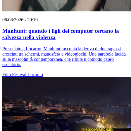
06/08/2026 - 20:10
Manhunt: quando i figli del computer cercano la
salvezza nella violenza
Presentato a Locarno, Manhunt racconta la deriva di due ragazzi
cresciuti tra schermi, manosfera e videogiochi. Una parabola lucida
sulla mascolinità contemporanea, che rifiuta il comodo capro
espiatorio.
Film
Festival
Locarno