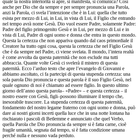
quale la nostra interiorità si apre, si manifesta, si comunica? Così
anche per Dio che da sempre e per sempre pronuncia una Parola,
anzi la Parola, ci svela l’intenzione che è in Lui: quella che tutto
esista per mezzo di Lui, in Lui, in vista di Lui, il Figlio che entrando
nel tempo avrà nome Gesù. Dio vuol essere Padre, solamente Padre:
Padre del figlio primogenito Gesù e in Lui, per mezzo di Lui e in
vista di Lui, Padre di ogni uomo e donna che entra in questo mondo.
Questa la certezza che non appariva quando dal caos primordiale il
Creatore ha tratto ogni cosa, questa la certezza che nel Figlio Gesù
che è da sempre nel Padre, ci viene svelata. Il mondo, l’intera realtà
è come avvolta da questa paternità che non esclude ma tutti
abbraccia. Quante volte Gesù ci svelerà il mistero di questa
paternità. Ecco l’arduo testo che apre l’evangelo di Giovanni e
abbiamo ascoltato, ci fa partecipi di questa stupenda certezza: una
sola parola Dio pronuncia e questa parola è il suo Figlio Gesù, nel
quale ognuno di noi è chiamato ad essere figlio. In questo ultimo
giorno dell’anno questa parola– «Padre» – e questa certezza – il
nostro essere con Gesù, figli–possono illuminare il tempo che,
inesorabile trascorre. La stupenda certezza di questa paternità,
fondamento del nostro legame fraterno con ogni uomo e donna, può
dare ai nostri giorni incerti quella luce che in una notte lontana ha
rischiarato i pascoli di Betlemme e annunciato che quel Verbo,
quella Parola che Dio pronuncia da sempre si è fatta carne, cioè
fragile umanità, segnata dal tempo, si è fatta condizione umana
perché nulla e nessuno vada perduto.