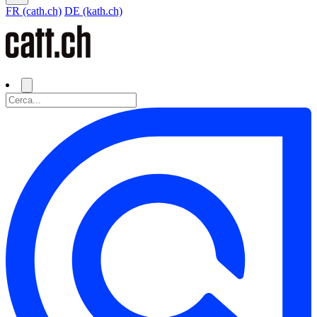
FR (cath.ch)
DE (kath.ch)