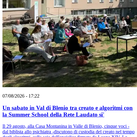
07/08/2026 - 17:22
Un sabato in Val di Blenio tra creato e algoritmi con
la Summer School della Rete Laudato si'
Il 29 agosto, alla Casa Montanina in Valle di Blenio, cinque voci -
dal biblista allo psichiatra -discutono di custodia del creato nel tempo