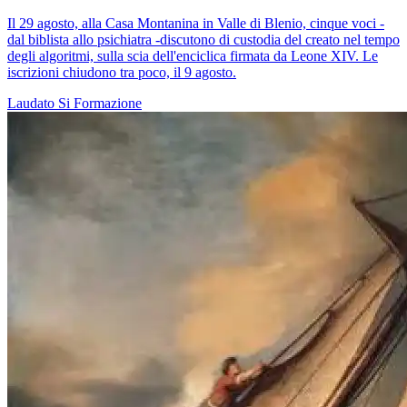
Il 29 agosto, alla Casa Montanina in Valle di Blenio, cinque voci -
dal biblista allo psichiatra -discutono di custodia del creato nel tempo
degli algoritmi, sulla scia dell'enciclica firmata da Leone XIV. Le
iscrizioni chiudono tra poco, il 9 agosto.
Laudato Si
Formazione