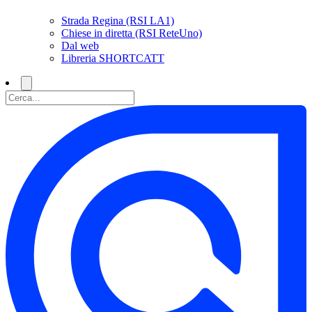
Strada Regina (RSI LA1)
Chiese in diretta (RSI ReteUno)
Dal web
Libreria SHORTCATT