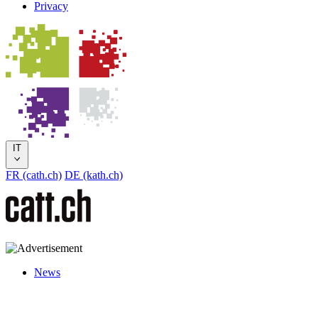
Privacy
IT
FR (cath.ch)
DE (kath.ch)
News