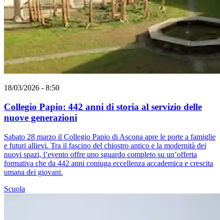
18/03/2026 - 8:50
Collegio Papio: 442 anni di storia al servizio delle
nuove generazioni
Sabato 28 marzo il Collegio Papio di Ascona apre le porte a famiglie
e futuri allievi. Tra il fascino del chiostro antico e la modernità dei
nuovi spazi, l’evento offre uno sguardo completo su un’offerta
formativa che da 442 anni coniuga eccellenza accademica e crescita
umana dei giovani.
Scuola