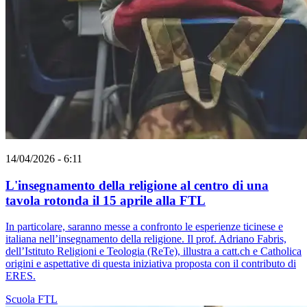
14/04/2026 - 6:11
L'insegnamento della religione al centro di una
tavola rotonda il 15 aprile alla FTL
In particolare, saranno messe a confronto le esperienze ticinese e
italiana nell’insegnamento della religione. Il prof. Adriano Fabris,
dell’Istituto Religioni e Teologia (ReTe), illustra a catt.ch e Catholica
origini e aspettative di questa iniziativa proposta con il contributo di
ERES.
Scuola
FTL