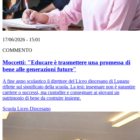
17/06/2026 - 15:01
COMMENTO
Moccetti: "Educare è trasmettere una promessa di
bene alle generazioni future"
A fine anno scolastico il direttore del Liceo diocesano di Lugano
riflette sul significato della scuola. La tesi: insegnare non è garantire
carriere o successi, ma custodire e consegnare ai giovani un
patrimonio di bene da costruire insieme.
Scuola
Liceo Diocesano