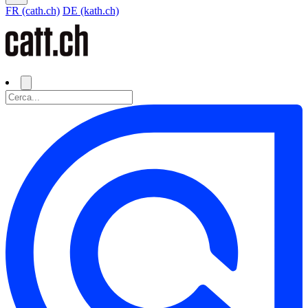
FR (cath.ch)
DE (kath.ch)