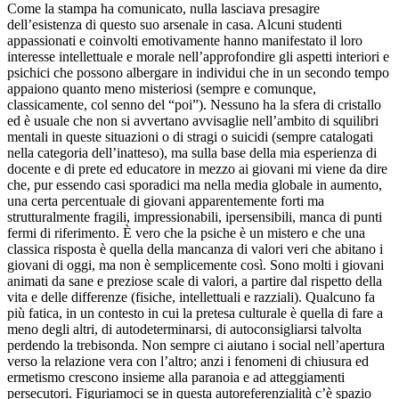
Come la stampa ha comunicato, nulla lasciava presagire
dell’esistenza di questo suo arsenale in casa. Alcuni studenti
appassionati e coinvolti emotivamente hanno manifestato il loro
interesse intellettuale e morale nell’approfondire gli aspetti interiori e
psichici che possono albergare in individui che in un secondo tempo
appaiono quanto meno misteriosi (sempre e comunque,
classicamente, col senno del “poi”). Nessuno ha la sfera di cristallo
ed è usuale che non si avvertano avvisaglie nell’ambito di squilibri
mentali in queste situazioni o di stragi o suicidi (sempre catalogati
nella categoria dell’inatteso), ma sulla base della mia esperienza di
docente e di prete ed educatore in mezzo ai giovani mi viene da dire
che, pur essendo casi sporadici ma nella media globale in aumento,
una certa percentuale di giovani apparentemente forti ma
strutturalmente fragili, impressionabili, ipersensibili, manca di punti
fermi di riferimento. È vero che la psiche è un mistero e che una
classica risposta è quella della mancanza di valori veri che abitano i
giovani di oggi, ma non è semplicemente così. Sono molti i giovani
animati da sane e preziose scale di valori, a partire dal rispetto della
vita e delle differenze (fisiche, intellettuali e razziali). Qualcuno fa
più fatica, in un contesto in cui la pretesa culturale è quella di fare a
meno degli altri, di autodeterminarsi, di autoconsigliarsi talvolta
perdendo la trebisonda. Non sempre ci aiutano i social nell’apertura
verso la relazione vera con l’altro; anzi i fenomeni di chiusura ed
ermetismo crescono insieme alla paranoia e ad atteggiamenti
persecutori. Figuriamoci se in questa autoreferenzialità c’è spazio