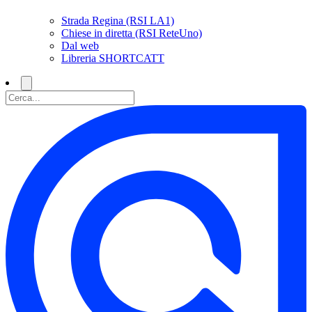
Strada Regina (RSI LA1)
Chiese in diretta (RSI ReteUno)
Dal web
Libreria SHORTCATT