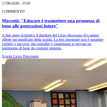
17/06/2026 - 15:01
COMMENTO
Moccetti: "Educare è trasmettere una promessa di
bene alle generazioni future"
A fine anno scolastico il direttore del Liceo diocesano di Lugano
riflette sul significato della scuola. La tesi: insegnare non è garantire
carriere o successi, ma custodire e consegnare ai giovani un
patrimonio di bene da costruire insieme.
Scuola
Liceo Diocesano