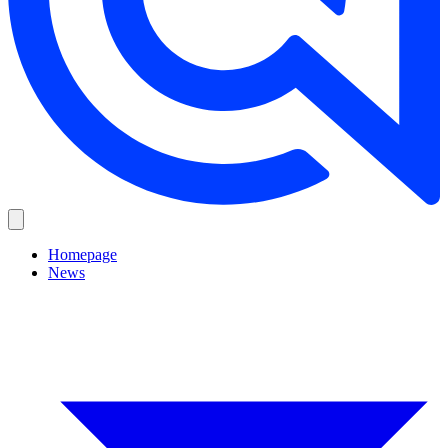
Homepage
News