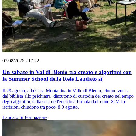
07/08/2026 - 17:22
Un sabato in Val di Blenio tra creato e algoritmi con
la Summer School della Rete Laudato si'
Il 29 agosto, alla Casa Montanina in Valle di Blenio, cinque voci -
dal biblista allo psichiatra -discutono di custodia del creato nel tempo
degli algoritmi, sulla scia dell'enciclica firmata da Leone XIV. Le
iscrizioni chiudono tra poco, il 9 agosto.
Laudato Si
Formazione