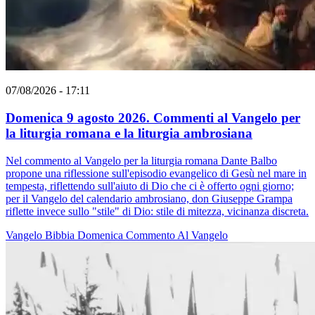
07/08/2026 - 17:11
Domenica 9 agosto 2026. Commenti al Vangelo per
la liturgia romana e la liturgia ambrosiana
Nel commento al Vangelo per la liturgia romana Dante Balbo
propone una riflessione sull'episodio evangelico di Gesù nel mare in
tempesta, riflettendo sull'aiuto di Dio che ci è offerto ogni giorno;
per il Vangelo del calendario ambrosiano, don Giuseppe Grampa
riflette invece sullo "stile" di Dio: stile di mitezza, vicinanza discreta.
Vangelo
Bibbia
Domenica
Commento Al Vangelo