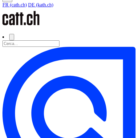
FR (cath.ch)
DE (kath.ch)