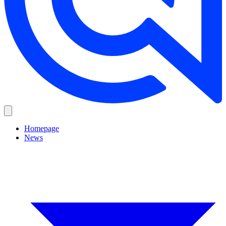
Homepage
News