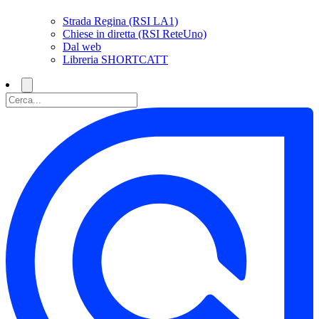
Strada Regina (RSI LA1)
Chiese in diretta (RSI ReteUno)
Dal web
Libreria SHORTCATT