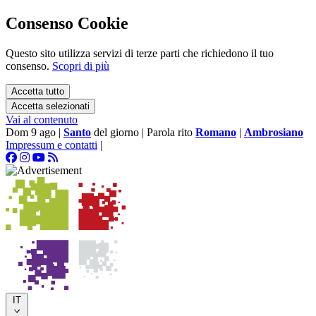
Consenso Cookie
Questo sito utilizza servizi di terze parti che richiedono il tuo
consenso.
Scopri di più
Accetta tutto
Accetta selezionati
Vai al contenuto
Dom 9 ago
|
Santo
del giorno
|
Parola rito
Romano
|
Ambrosiano
Impressum e contatti
|
IT