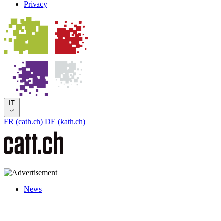
Privacy
IT
FR (cath.ch)
DE (kath.ch)
News