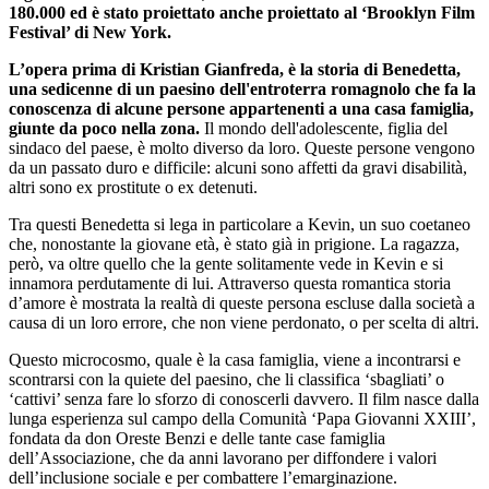
180.000 ed è stato proiettato anche proiettato al ‘Brooklyn Film
Festival’ di New York.
L’opera prima di Kristian Gianfreda, è la storia di Benedetta,
una sedicenne di un paesino dell'entroterra romagnolo che fa la
conoscenza di alcune persone appartenenti a una casa famiglia,
giunte da poco nella zona.
Il mondo dell'adolescente, figlia del
sindaco del paese, è molto diverso da loro. Queste persone vengono
da un passato duro e difficile: alcuni sono affetti da gravi disabilità,
altri sono ex prostitute o ex detenuti.
Tra questi Benedetta si lega in particolare a Kevin, un suo coetaneo
che, nonostante la giovane età, è stato già in prigione. La ragazza,
però, va oltre quello che la gente solitamente vede in Kevin e si
innamora perdutamente di lui. Attraverso questa romantica storia
d’amore è mostrata la realtà di queste persona escluse dalla società a
causa di un loro errore, che non viene perdonato, o per scelta di altri.
Questo microcosmo, quale è la casa famiglia, viene a incontrarsi e
scontrarsi con la quiete del paesino, che li classifica ‘sbagliati’ o
‘cattivi’ senza fare lo sforzo di conoscerli davvero. Il film nasce dalla
lunga esperienza sul campo della Comunità ‘Papa Giovanni XXIII’,
fondata da don Oreste Benzi e delle tante case famiglia
dell’Associazione, che da anni lavorano per diffondere i valori
dell’inclusione sociale e per combattere l’emarginazione.