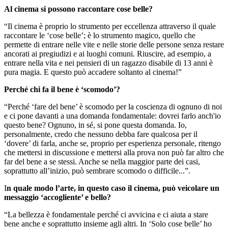
Al cinema si possono raccontare cose belle?
“Il cinema è proprio lo strumento per eccellenza attraverso il quale
raccontare le ‘cose belle’; è lo strumento magico, quello che
permette di entrare nelle vite e nelle storie delle persone senza restare
ancorati ai pregiudizi e ai luoghi comuni. Riuscire, ad esempio, a
entrare nella vita e nei pensieri di un ragazzo disabile di 13 anni è
pura magia. E questo può accadere soltanto al cinema!”
Perché chi fa il bene è ‘scomodo’?
“Perché ‘fare del bene’ è scomodo per la coscienza di ognuno di noi
e ci pone davanti a una domanda fondamentale: dovrei farlo anch'io
questo bene? Ognuno, in sé, si pone questa domanda. Io,
personalmente, credo che nessuno debba fare qualcosa per il
‘dovere’ di farla, anche se, proprio per esperienza personale, ritengo
che mettersi in discussione e mettersi alla prova non può far altro che
far del bene a se stessi. Anche se nella maggior parte dei casi,
soprattutto all’inizio, può sembrare scomodo o difficile...”.
I
n quale modo l’arte, in questo caso il cinema, può veicolare un
messaggio ‘accogliente’ e bello?
“La bellezza è fondamentale perché ci avvicina e ci aiuta a stare
bene anche e soprattutto insieme agli altri. In ‘Solo cose belle’ ho