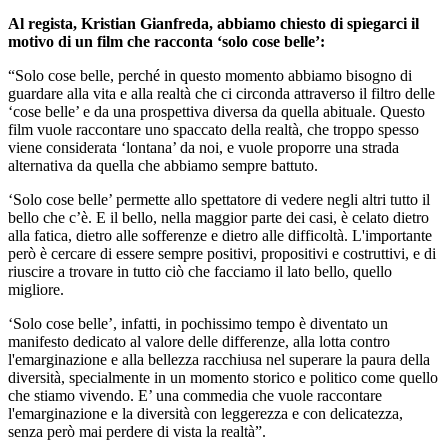
Al regista, Kristian Gianfreda, abbiamo chiesto di spiegarci il
motivo di un film che racconta ‘solo cose belle’:
“Solo cose belle, perché in questo momento abbiamo bisogno di
guardare alla vita e alla realtà che ci circonda attraverso il filtro delle
‘cose belle’ e da una prospettiva diversa da quella abituale. Questo
film vuole raccontare uno spaccato della realtà, che troppo spesso
viene considerata ‘lontana’ da noi, e vuole proporre una strada
alternativa da quella che abbiamo sempre battuto.
‘Solo cose belle’ permette allo spettatore di vedere negli altri tutto il
bello che c’è. E il bello, nella maggior parte dei casi, è celato dietro
alla fatica, dietro alle sofferenze e dietro alle difficoltà. L'importante
però è cercare di essere sempre positivi, propositivi e costruttivi, e di
riuscire a trovare in tutto ciò che facciamo il lato bello, quello
migliore.
‘Solo cose belle’, infatti, in pochissimo tempo è diventato un
manifesto dedicato al valore delle differenze, alla lotta contro
l'emarginazione e alla bellezza racchiusa nel superare la paura della
diversità, specialmente in un momento storico e politico come quello
che stiamo vivendo. E’ una commedia che vuole raccontare
l'emarginazione e la diversità con leggerezza e con delicatezza,
senza però mai perdere di vista la realtà”.