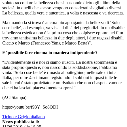
voluto raccontare la bellezza che si nasconde dietro gli ultimi della
società, in quelli che spesso vengono considerati sbagliati o diversi.
La bellezza, quella vera e autentica, a volta è nascosta e va ricercata.
Ma quando la si trova è ancora più appagante: la bellezza di ‘Solo
cose belle’, ad esempio, va vista al di là dei pregiudizi. In un disabile
la bellezza estetica non è la prima cosa che colpisce: eppure nel film
troviamo tantissima bellezza in due degli attori, i due ragazzi disabili
Ciccio e Marco (Francesco Yang e Marco Berta)”.
E’ possibile fare cinema in maniera indipendente?
“Evidentemente sì e noi ci siamo riusciti. La nostra scommessa è
stata proprio questa e, non nascondo la soddisfazione, l’abbiamo
vinta. ‘Solo cose belle’ è rimasto al botteghino, nelle sale di tutta
Italia, per oltre 4 settimane registrando il sold out in quasi tutte le
sale in cui è stato proiettato: è un risultato che non ci aspettavamo e
che ci ha lasciati piacevolmente sorpresi”.
(ACIStampa)
https://youtu.be/f93Y_So8QDI
Ticino e Grigionitaliano
News pubblicata il:
11/06/2019 alle 18:25