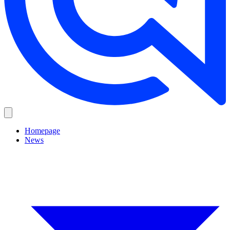
Homepage
News