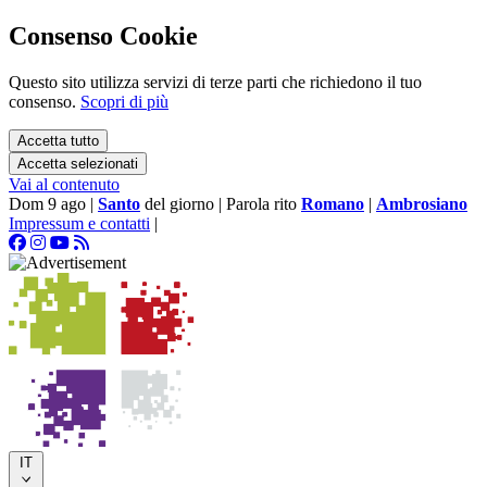
Consenso Cookie
Questo sito utilizza servizi di terze parti che richiedono il tuo
consenso.
Scopri di più
Accetta tutto
Accetta selezionati
Vai al contenuto
Dom 9 ago
|
Santo
del giorno
|
Parola rito
Romano
|
Ambrosiano
Impressum e contatti
|
IT