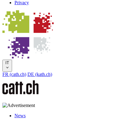
Privacy
IT
FR (cath.ch)
DE (kath.ch)
News