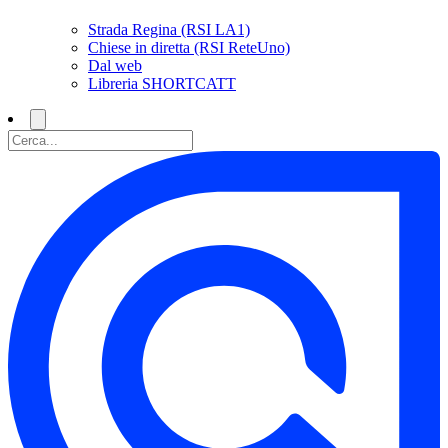
Strada Regina (RSI LA1)
Chiese in diretta (RSI ReteUno)
Dal web
Libreria SHORTCATT