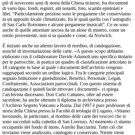
più di novecento anni di storia della Chiesa ticinese, fra documenti
di vario tipo, fondi, registri, atti notarili, foto, scambi epistolari e
libri. “Particolarmente preziose sono le pergamene che conserviamo
in un apposito locale climatizzato, fra le quali quella con l’autografo
di San Carlo Borromeo e alcune pergamene musicali”. Ce ne sono
anche di quelle attorniate ancora da un alone di mistero, come un
rotolo proveniente, non si sa quando e come, da Norwich.
È iniziato anche un attento lavoro di riordino, di catalogazione,
nonché di inventariazione delle carte. «A questo scopo abbiamo
elaborato con il collaboratore Davide Adamoli uno specifico titolario
per le parrocchie, in pratica un quadro di classificazione articolato in
18 categorie in base al quale i documenti dell’archivio vengono
raggruppati secondo un ordine logico. Fra le categorie principali
segnalo Istituzione e giurisdizione, Benefici, Personale, Legati,
Confraternite, Associazioni parrocchiali. Con questo sistema di
catalogazione è quindi facile ritrovare i documenti», ci spiega
l’archivista diocesano. Don Carlo Cattaneo, oltre ad essere
sacerdote, ha anche ottenuto il diploma in archivistica presso
l’Archivio Segreto Vaticano a Roma. Dal 1997 è pure professore di
storia della Chiesa presso la Facoltà di teologia di Lugano. «Stiamo
lavorando, in particolare, al riordino delle carte dei vescovi che si
sono succeduti sulla cattedra di San Lorenzo. Al momento ci stiamo
occupando del fondo di mons. Aurelio Bacciarini. Tutto ciò che
troviamo viene analizzato, catalogato e conservato. Niente viene