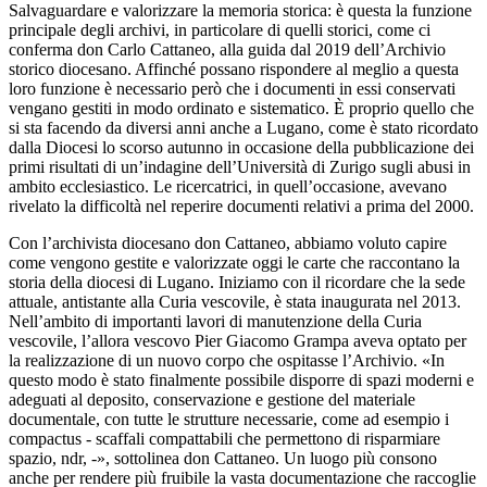
Salvaguardare e valorizzare la memoria storica: è questa la funzione
principale degli archivi, in particolare di quelli storici, come ci
conferma don Carlo Cattaneo, alla guida dal 2019 dell’Archivio
storico diocesano. Affinché possano rispondere al meglio a questa
loro funzione è necessario però che i documenti in essi conservati
vengano gestiti in modo ordinato e sistematico. È proprio quello che
si sta facendo da diversi anni anche a Lugano, come è stato ricordato
dalla Diocesi lo scorso autunno in occasione della pubblicazione dei
primi risultati di un’indagine dell’Università di Zurigo sugli abusi in
ambito ecclesiastico. Le ricercatrici, in quell’occasione, avevano
rivelato la difficoltà nel reperire documenti relativi a prima del 2000.
Con l’archivista diocesano don Cattaneo, abbiamo voluto capire
come vengono gestite e valorizzate oggi le carte che raccontano la
storia della diocesi di Lugano. Iniziamo con il ricordare che la sede
attuale, antistante alla Curia vescovile, è stata inaugurata nel 2013.
Nell’ambito di importanti lavori di manutenzione della Curia
vescovile, l’allora vescovo Pier Giacomo Grampa aveva optato per
la realizzazione di un nuovo corpo che ospitasse l’Archivio. «In
questo modo è stato finalmente possibile disporre di spazi moderni e
adeguati al deposito, conservazione e gestione del materiale
documentale, con tutte le strutture necessarie, come ad esempio i
compactus - scaffali compattabili che permettono di risparmiare
spazio, ndr, -», sottolinea don Cattaneo. Un luogo più consono
anche per rendere più fruibile la vasta documentazione che raccoglie