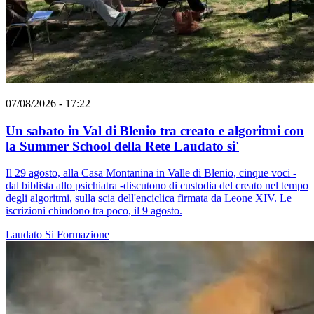
07/08/2026 - 17:22
Un sabato in Val di Blenio tra creato e algoritmi con
la Summer School della Rete Laudato si'
Il 29 agosto, alla Casa Montanina in Valle di Blenio, cinque voci -
dal biblista allo psichiatra -discutono di custodia del creato nel tempo
degli algoritmi, sulla scia dell'enciclica firmata da Leone XIV. Le
iscrizioni chiudono tra poco, il 9 agosto.
Laudato Si
Formazione