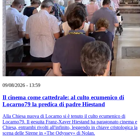
09/08/2026 - 13:59
Il cinema come cattedrale: al culto ecumenico di
Locarno79 la predica di padre Hiestand
Alla Chiesa nuova di Locarno si è tenuto il culto ecumenico di
Locarno79. Il gesuita Franz-Xaver Hiestand ha paragonato cinema e
Chiesa, entrambi rivolti all'infinito, leggendo in chiave cristologica la
scena delle Sirene in «The Odyssey» di Nolan.