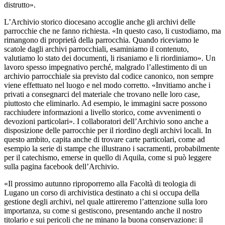
distrutto».
L’Archivio storico diocesano accoglie anche gli archivi delle
parrocchie che ne fanno richiesta. «In questo caso, li custodiamo, ma
rimangono di proprietà della parrocchia. Quando riceviamo le
scatole dagli archivi parrocchiali, esaminiamo il contenuto,
valutiamo lo stato dei documenti, li risaniamo e li riordiniamo». Un
lavoro spesso impegnativo perché, malgrado l’allestimento di un
archivio parrocchiale sia previsto dal codice canonico, non sempre
viene effettuato nel luogo e nel modo corretto. «Invitiamo anche i
privati a consegnarci del materiale che trovano nelle loro case,
piuttosto che eliminarlo. Ad esempio, le immagini sacre possono
racchiudere informazioni a livello storico, come avvenimenti o
devozioni particolari». I collaboratori dell’Archivio sono anche a
disposizione delle parrocchie per il riordino degli archivi locali. In
questo ambito, capita anche di trovare carte particolari, come ad
esempio la serie di stampe che illustrano i sacramenti, probabilmente
per il catechismo, emerse in quello di Aquila, come si può leggere
sulla pagina facebook dell’Archivio.
«Il prossimo autunno riproporremo alla Facoltà di teologia di
Lugano un corso di archivistica destinato a chi si occupa della
gestione degli archivi, nel quale attireremo l’attenzione sulla loro
importanza, su come si gestiscono, presentando anche il nostro
titolario e sui pericoli che ne minano la buona conservazione: il