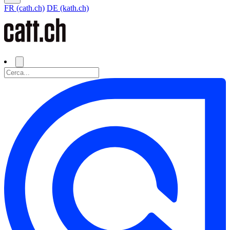
FR (cath.ch)
DE (kath.ch)