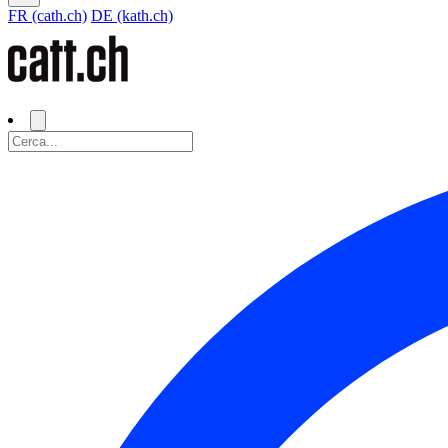
FR (cath.ch)
DE (kath.ch)