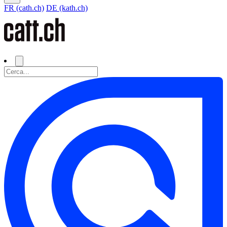
FR (cath.ch)
DE (kath.ch)