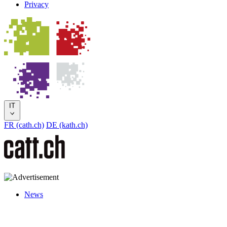
Privacy
IT
FR (cath.ch)
DE (kath.ch)
News