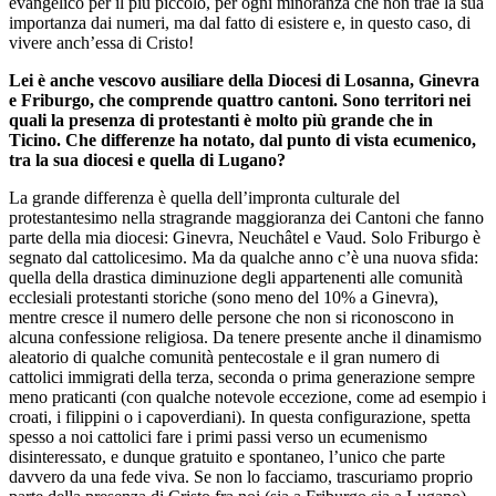
evangelico per il più piccolo, per ogni minoranza che non trae la sua
importanza dai numeri, ma dal fatto di esistere e, in questo caso, di
vivere anch’essa di Cristo!
Lei è anche vescovo ausiliare della Diocesi di Losanna, Ginevra
e Friburgo, che comprende quattro cantoni. Sono territori nei
quali la presenza di protestanti è molto più grande che in
Ticino. Che differenze ha notato, dal punto di vista ecumenico,
tra la sua diocesi e quella di Lugano?
La grande differenza è quella dell’impronta culturale del
protestantesimo nella stragrande maggioranza dei Cantoni che fanno
parte della mia diocesi: Ginevra, Neuchâtel e Vaud. Solo Friburgo è
segnato dal cattolicesimo. Ma da qualche anno c’è una nuova sfida:
quella della drastica diminuzione degli appartenenti alle comunità
ecclesiali protestanti storiche (sono meno del 10% a Ginevra),
mentre cresce il numero delle persone che non si riconoscono in
alcuna confessione religiosa. Da tenere presente anche il dinamismo
aleatorio di qualche comunità pentecostale e il gran numero di
cattolici immigrati della terza, seconda o prima generazione sempre
meno praticanti (con qualche notevole eccezione, come ad esempio i
croati, i filippini o i capoverdiani). In questa configurazione, spetta
spesso a noi cattolici fare i primi passi verso un ecumenismo
disinteressato, e dunque gratuito e spontaneo, l’unico che parte
davvero da una fede viva. Se non lo facciamo, trascuriamo proprio