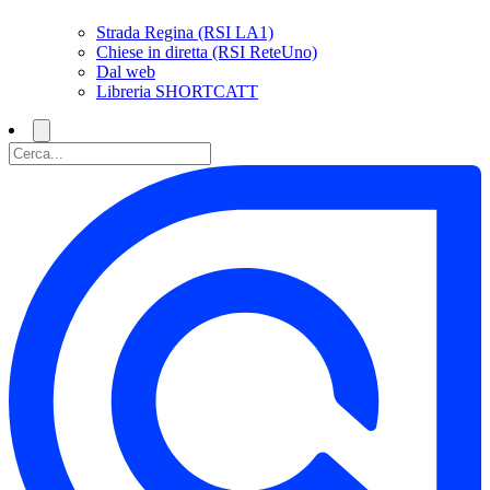
Strada Regina (RSI LA1)
Chiese in diretta (RSI ReteUno)
Dal web
Libreria SHORTCATT