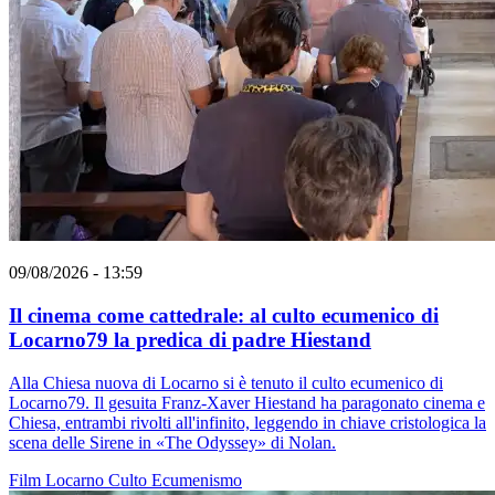
09/08/2026 - 13:59
Il cinema come cattedrale: al culto ecumenico di
Locarno79 la predica di padre Hiestand
Alla Chiesa nuova di Locarno si è tenuto il culto ecumenico di
Locarno79. Il gesuita Franz-Xaver Hiestand ha paragonato cinema e
Chiesa, entrambi rivolti all'infinito, leggendo in chiave cristologica la
scena delle Sirene in «The Odyssey» di Nolan.
Film
Locarno
Culto
Ecumenismo