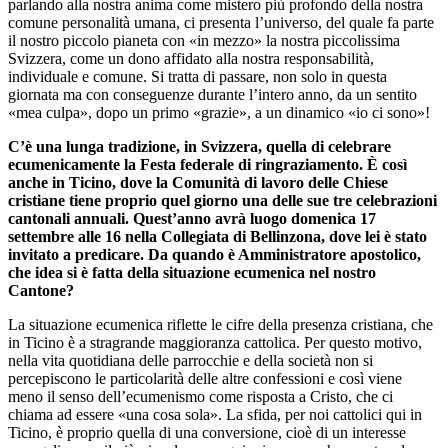
parlando alla nostra anima come mistero più profondo della nostra
comune personalità umana, ci presenta l’universo, del quale fa parte
il nostro piccolo pianeta con «in mezzo» la nostra piccolissima
Svizzera, come un dono affidato alla nostra responsabilità,
individuale e comune. Si tratta di passare, non solo in questa
giornata ma con conseguenze durante l’intero anno, da un sentito
«mea culpa», dopo un primo «grazie», a un dinamico «io ci sono»!
C’è una lunga tradizione, in Svizzera, quella di celebrare
ecumenicamente la Festa federale di ringraziamento. È così
anche in Ticino, dove la Comunità di lavoro delle Chiese
cristiane tiene proprio quel giorno una delle sue tre celebrazioni
cantonali annuali. Quest’anno avrà luogo domenica 17
settembre alle 16 nella Collegiata di Bellinzona, dove lei è stato
invitato a predicare. Da quando è Amministratore apostolico,
che idea si è fatta della situazione ecumenica nel nostro
Cantone?
La situazione ecumenica riflette le cifre della presenza cristiana, che
in Ticino è a stragrande maggioranza cattolica. Per questo motivo,
nella vita quotidiana delle parrocchie e della società non si
percepiscono le particolarità delle altre confessioni e così viene
meno il senso dell’ecumenismo come risposta a Cristo, che ci
chiama ad essere «una cosa sola». La sfida, per noi cattolici qui in
Ticino, è proprio quella di una conversione, cioè di un interesse