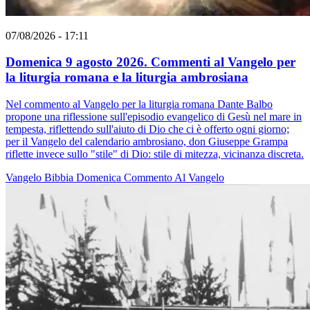
07/08/2026 - 17:11
Domenica 9 agosto 2026. Commenti al Vangelo per
la liturgia romana e la liturgia ambrosiana
Nel commento al Vangelo per la liturgia romana Dante Balbo
propone una riflessione sull'episodio evangelico di Gesù nel mare in
tempesta, riflettendo sull'aiuto di Dio che ci è offerto ogni giorno;
per il Vangelo del calendario ambrosiano, don Giuseppe Grampa
riflette invece sullo "stile" di Dio: stile di mitezza, vicinanza discreta.
Vangelo
Bibbia
Domenica
Commento Al Vangelo