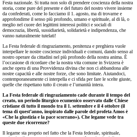
Festa nazionale. Si tratta non solo di prendere coscienza della nostra
storia, come pure del presente e del futuro del nostro vivere insieme
da confederati, come lo facciamo il 1. agosto, ma di trovarne e
approfondirne il senso più profondo, umano e spirituale, al di là, o
meglio nel cuore dei legittimi interessi politici e sociali di
democrazia, libertà, sussidiarietà, solidarietà e indipendenza, che
vanno naturalmente tutelati!
La Festa federale di ringraziamento, penitenza e preghiera vuole
interpellare le nostre coscienze individuali e comuni, dando senso al
nostro operare da cittadini nel più profondo della nostra anima. È
l’occasione di ricordare che la nostra vita comune in Svizzera è
anche opera di una Provvidenza divina che non ci abbandona alle
nostre capacità e alle nostre forze, che sono limitate. Aiutandoci,
contemporaneamente ci interpella e ci sfida per fare le scelte giuste,
quelle che rispettano tutto il creato e l’umanità intera.
La Festa federale di ringraziamento cade durante il tempo del
creato, un periodo liturgico ecumenico osservato dalle Chiese
cristiane di tutto il mondo tra il 1. settembre e il 4 ottobre (il
tema di quest’anno, inspirato dalle parole del profeta Amos è
«Che la giustizia e la pace scorrano»). Che legame vede tra
queste due ricorrenze?
Il legame sta proprio nel fatto che la Festa federale, spirituale,