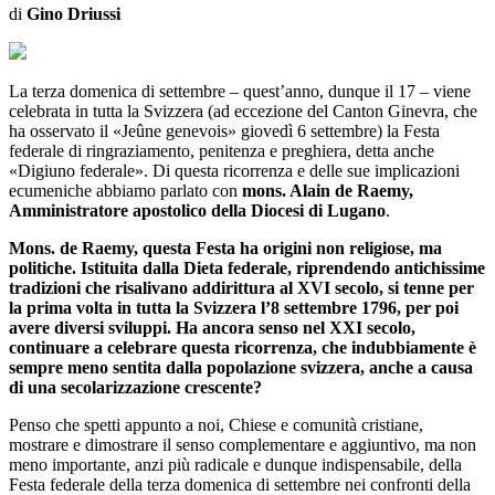
di
Gino Driussi
La terza domenica di settembre – quest’anno, dunque il 17 – viene
celebrata in tutta la Svizzera (ad eccezione del Canton Ginevra, che
ha osservato il «Jeûne genevois» giovedì 6 settembre) la Festa
federale di ringraziamento, penitenza e preghiera, detta anche
«Digiuno federale». Di questa ricorrenza e delle sue implicazioni
ecumeniche abbiamo parlato con
mons. Alain de Raemy,
Amministratore apostolico della Diocesi di Lugano
.
Mons. de Raemy, questa Festa ha origini non religiose, ma
politiche. Istituita dalla Dieta federale, riprendendo antichissime
tradizioni che risalivano addirittura al XVI secolo, si tenne per
la prima volta in tutta la Svizzera l’8 settembre 1796, per poi
avere diversi sviluppi. Ha ancora senso nel XXI secolo,
continuare a celebrare questa ricorrenza, che indubbiamente è
sempre meno sentita dalla popolazione svizzera, anche a causa
di una secolarizzazione crescente?
Penso che spetti appunto a noi, Chiese e comunità cristiane,
mostrare e dimostrare il senso complementare e aggiuntivo, ma non
meno importante, anzi più radicale e dunque indispensabile, della
Festa federale della terza domenica di settembre nei confronti della