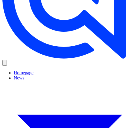
Homepage
News