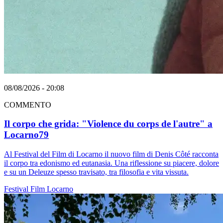
08/08/2026 - 20:08
COMMENTO
Il corpo che grida: "Violence du corps de l'autre" a
Locarno79
Al Festival del Film di Locarno il nuovo film di Denis Côté racconta
il corpo tra edonismo ed eutanasia. Una riflessione su piacere, dolore
e su un Deleuze spesso travisato, tra filosofia e vita vissuta.
Festival
Film
Locarno