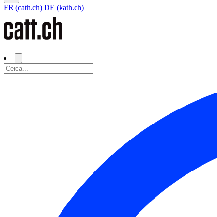
FR (cath.ch)
DE (kath.ch)