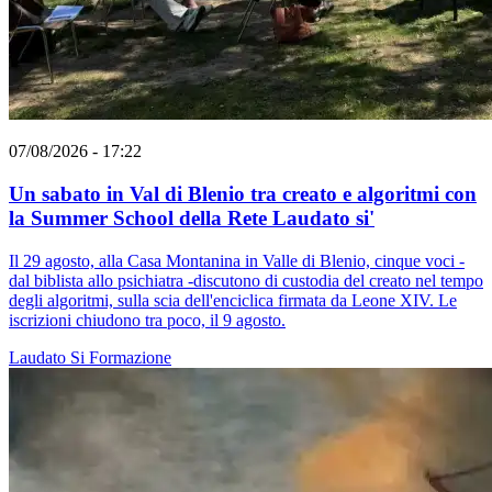
07/08/2026 - 17:22
Un sabato in Val di Blenio tra creato e algoritmi con
la Summer School della Rete Laudato si'
Il 29 agosto, alla Casa Montanina in Valle di Blenio, cinque voci -
dal biblista allo psichiatra -discutono di custodia del creato nel tempo
degli algoritmi, sulla scia dell'enciclica firmata da Leone XIV. Le
iscrizioni chiudono tra poco, il 9 agosto.
Laudato Si
Formazione