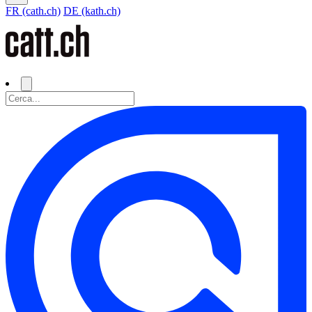
FR (cath.ch)
DE (kath.ch)