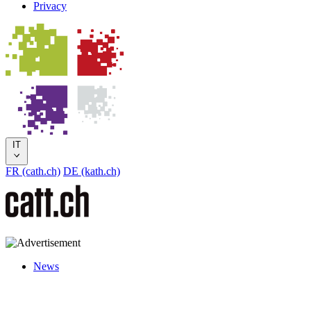
Privacy
IT
FR (cath.ch)
DE (kath.ch)
News