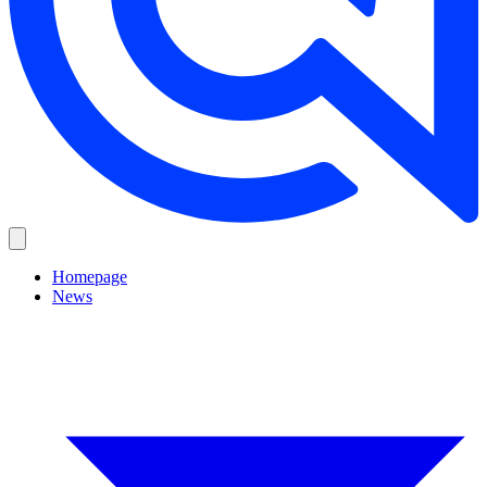
Homepage
News