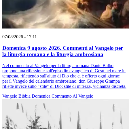
07/08/2026 - 17:11
Domenica 9 agosto 2026. Commenti al Vangelo per
la liturgia romana e la liturgia ambrosiana
Nel commento al Vangelo per la liturgia romana Dante Balbo
propone una riflessione sull'episodio evangelico di Gesù nel mare in
tempesta, riflettendo sull'aiuto di Dio che ci è offerto ogni giorno;
per il Vangelo del calendario ambrosiano, don Giuseppe Grampa
riflette invece sullo "stile" di Dio: stile di mitezza, vicinanza discreta.
Vangelo
Bibbia
Domenica
Commento Al Vangelo