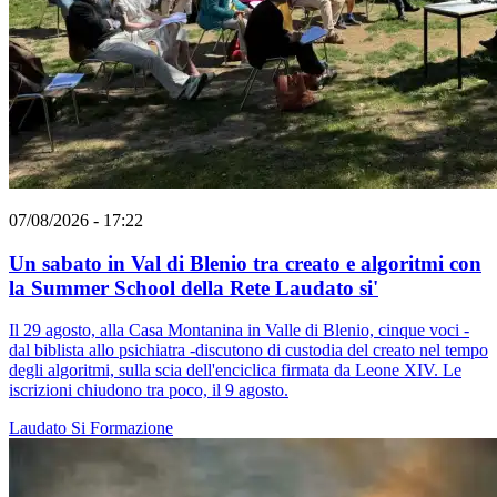
07/08/2026 - 17:22
Un sabato in Val di Blenio tra creato e algoritmi con
la Summer School della Rete Laudato si'
Il 29 agosto, alla Casa Montanina in Valle di Blenio, cinque voci -
dal biblista allo psichiatra -discutono di custodia del creato nel tempo
degli algoritmi, sulla scia dell'enciclica firmata da Leone XIV. Le
iscrizioni chiudono tra poco, il 9 agosto.
Laudato Si
Formazione