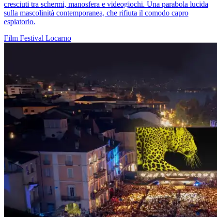
cresciuti tra schermi, manosfera e videogiochi. Una parabola lucida
sulla mascolinità contemporanea, che rifiuta il comodo capro
espiatorio.
Film
Festival
Locarno