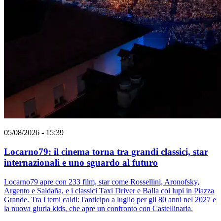
05/08/2026 - 15:39
Locarno79: il cinema torna tra grandi classici, star
internazionali e uno sguardo al futuro
Locarno79 apre con 233 film, star come Rossellini, Aronofsky,
Argento e Saldaña, e i classici Taxi Driver e Balla coi lupi in Piazza
Grande. Tra i temi caldi: l'anticipo a luglio per gli 80 anni nel 2027 e
la nuova giuria kids, che apre un confronto con Castellinaria.