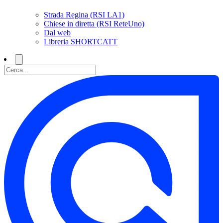
Strada Regina (RSI LA1)
Chiese in diretta (RSI ReteUno)
Dal web
Libreria SHORTCATT