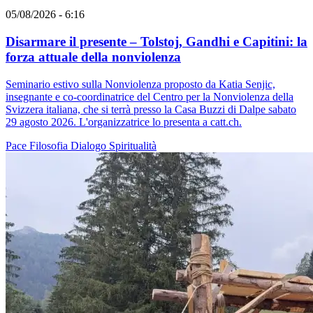
05/08/2026 - 6:16
Disarmare il presente – Tolstoj, Gandhi e Capitini: la
forza attuale della nonviolenza
Seminario estivo sulla Nonviolenza proposto da Katia Senjic,
insegnante e co-coordinatrice del Centro per la Nonviolenza della
Svizzera italiana, che si terrà presso la Casa Buzzi di Dalpe sabato
29 agosto 2026. L'organizzatrice lo presenta a catt.ch.
Pace
Filosofia
Dialogo
Spiritualità