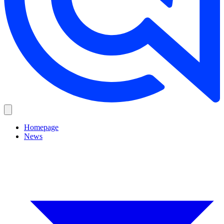
Homepage
News