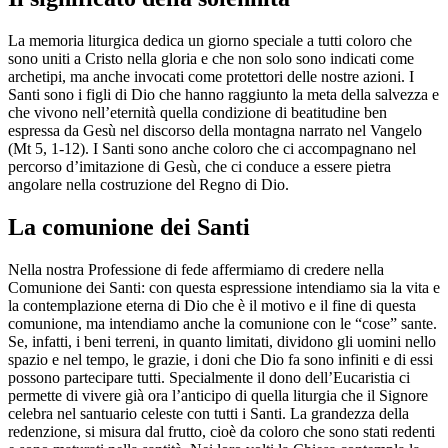
La memoria liturgica dedica un giorno speciale a tutti coloro che
sono uniti a Cristo nella gloria e che non solo sono indicati come
archetipi, ma anche invocati come protettori delle nostre azioni. I
Santi sono i figli di Dio che hanno raggiunto la meta della salvezza e
che vivono nell’eternità quella condizione di beatitudine ben
espressa da Gesù nel discorso della montagna narrato nel Vangelo
(Mt 5, 1-12). I Santi sono anche coloro che ci accompagnano nel
percorso d’imitazione di Gesù, che ci conduce a essere pietra
angolare nella costruzione del Regno di Dio.
La comunione dei Santi
Nella nostra Professione di fede affermiamo di credere nella
Comunione dei Santi: con questa espressione intendiamo sia la vita e
la contemplazione eterna di Dio che è il motivo e il fine di questa
comunione, ma intendiamo anche la comunione con le “cose” sante.
Se, infatti, i beni terreni, in quanto limitati, dividono gli uomini nello
spazio e nel tempo, le grazie, i doni che Dio fa sono infiniti e di essi
possono partecipare tutti. Specialmente il dono dell’Eucaristia ci
permette di vivere già ora l’anticipo di quella liturgia che il Signore
celebra nel santuario celeste con tutti i Santi. La grandezza della
redenzione, si misura dal frutto, cioè da coloro che sono stati redenti