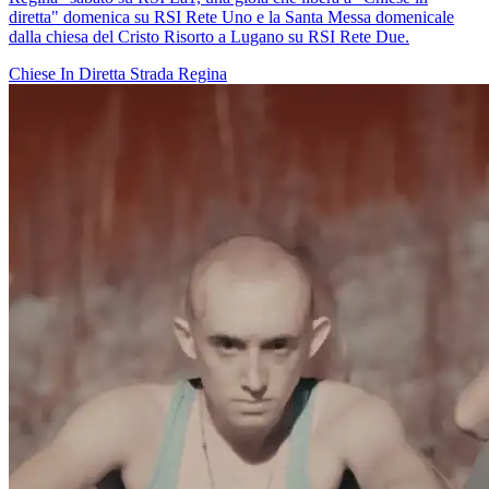
diretta" domenica su RSI Rete Uno e la Santa Messa domenicale
dalla chiesa del Cristo Risorto a Lugano su RSI Rete Due.
Chiese In Diretta
Strada Regina