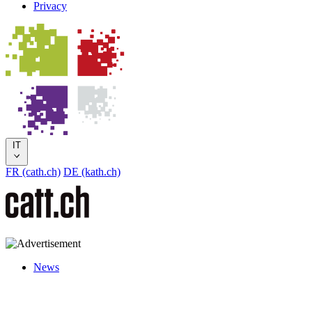
Privacy
IT
FR (cath.ch)
DE (kath.ch)
News