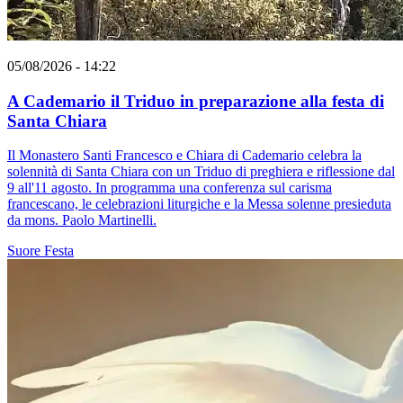
05/08/2026 - 14:22
A Cademario il Triduo in preparazione alla festa di
Santa Chiara
Il Monastero Santi Francesco e Chiara di Cademario celebra la
solennità di Santa Chiara con un Triduo di preghiera e riflessione dal
9 all'11 agosto. In programma una conferenza sul carisma
francescano, le celebrazioni liturgiche e la Messa solenne presieduta
da mons. Paolo Martinelli.
Suore
Festa