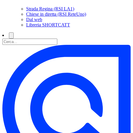
Strada Regina (RSI LA1)
Chiese in diretta (RSI ReteUno)
Dal web
Libreria SHORTCATT