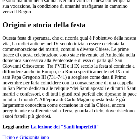
e sono maturati nella santità. Nei loro volti la Chiesa contempla la
sua vocazione, la condizione di umanità trasfigurata in cammino
verso il Regno.
Origini e storia della festa
Questa festa di speranza, che ci ricorda qual è l’obiettivo della nostra
vita, ha radici antiche: nel IV secolo inizia a essere celebrata la
commemorazione dei martiri, comuni a diverse Chiese. Le prime
tracce di questa celebrazione sono state rinvenute ad Antiochia nella
domenica successiva alla Pentecoste e di essa ci parla già San
Giovanni Crisostomo. Tra l’VIII e il IX secolo la festa si comincia a
diffondere anche in Europa, e a Roma specificamente nel IX: qui
sarà Papa Gregorio III (731-741) a scegliere come data il Primo
novembre per farla coincidere con la consacrazione di una cappella
in San Pietro dedicata alle reliquie “dei Santi apostoli e di tutti i Santi
martiri e confessori, e di tutti i giusti resi perfetti che riposano in pace
in tutto il mondo”. All’epoca di Carlo Magno questa festa è già
largamente conosciuta come occasione in cui la Chiesa, ancora
peregrinante e sofferente sulla Terra, guarda al cielo, dove risiedono
i suoi fratelli più gloriosi.
Leggi anche:
La lezione dei "Santi imperfetti"
Ticino e Grigionitaliano