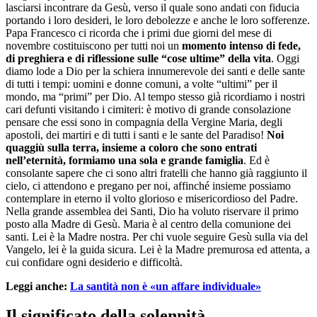
lasciarsi incontrare da Gesù, verso il quale sono andati con fiducia
portando i loro desideri, le loro debolezze e anche le loro sofferenze.
Papa Francesco ci ricorda che i primi due giorni del mese di
novembre costituiscono per tutti noi un
momento intenso di fede,
di preghiera e di riflessione sulle “cose ultime” della vita
. Oggi
diamo lode a Dio per la schiera innumerevole dei santi e delle sante
di tutti i tempi: uomini e donne comuni, a volte “ultimi” per il
mondo, ma “primi” per Dio. Al tempo stesso già ricordiamo i nostri
cari defunti visitando i cimiteri: è motivo di grande consolazione
pensare che essi sono in compagnia della Vergine Maria, degli
apostoli, dei martiri e di tutti i santi e le sante del Paradiso!
Noi
quaggiù sulla terra, insieme a coloro che sono entrati
nell’eternità, formiamo una sola e grande famiglia
. Ed è
consolante sapere che ci sono altri fratelli che hanno già raggiunto il
cielo, ci attendono e pregano per noi, affinché insieme possiamo
contemplare in eterno il volto glorioso e misericordioso del Padre.
Nella grande assemblea dei Santi, Dio ha voluto riservare il primo
posto alla Madre di Gesù. Maria è al centro della comunione dei
santi. Lei è la Madre nostra. Per chi vuole seguire Gesù sulla via del
Vangelo, lei è la guida sicura. Lei è la Madre premurosa ed attenta, a
cui confidare ogni desiderio e difficoltà.
Leggi anche:
La santità non è «un affare individuale»
Il significato della solennità