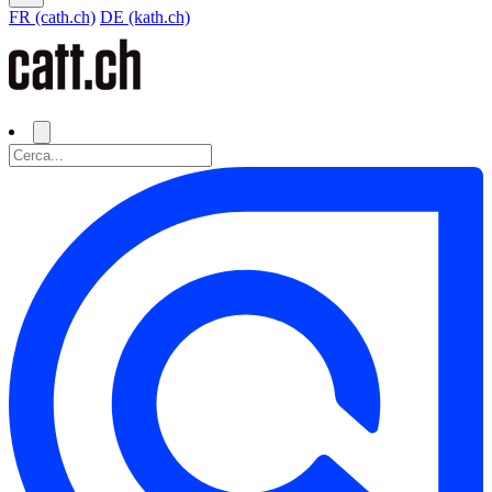
FR (cath.ch)
DE (kath.ch)