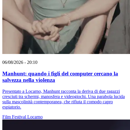
06/08/2026 - 20:10
Manhunt: quando i figli del computer cercano la
salvezza nella violenza
Presentato a Locarno, Manhunt racconta la deriva di due ragazzi
cresciuti tra schermi, manosfera e videogiochi. Una parabola lucida
sulla mascolinità contemporanea, che rifiuta il comodo capro
espiatorio.
Film
Festival
Locarno