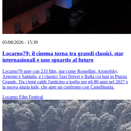
05/08/2026 - 15:39
Locarno79: il cinema torna tra grandi classici, star
internazionali e uno sguardo al futuro
Locarno79 apre con 233 film, star come Rossellini, Aronofsky,
Argento e Saldaña, e i classici Taxi Driver e Balla coi lupi in Piazza
Grande. Tra i temi caldi: l'anticipo a luglio per gli 80 anni nel 2027 e
la nuova giuria kids, che apre un confronto con Castellinaria.
Locarno
Film
Festival