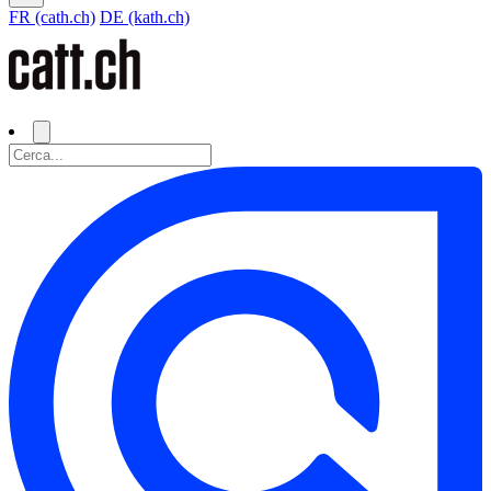
FR (cath.ch)
DE (kath.ch)