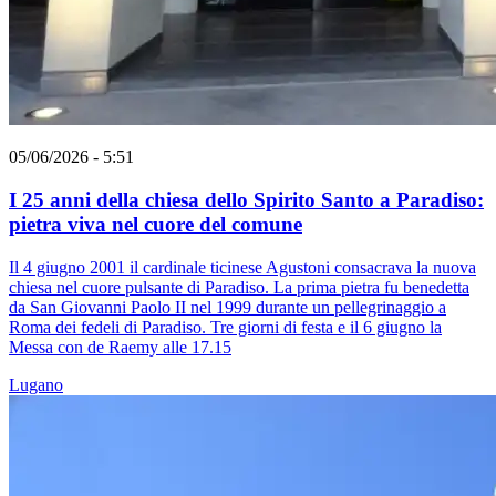
05/06/2026 - 5:51
I 25 anni della chiesa dello Spirito Santo a Paradiso:
pietra viva nel cuore del comune
Il 4 giugno 2001 il cardinale ticinese Agustoni consacrava la nuova
chiesa nel cuore pulsante di Paradiso. La prima pietra fu benedetta
da San Giovanni Paolo II nel 1999 durante un pellegrinaggio a
Roma dei fedeli di Paradiso. Tre giorni di festa e il 6 giugno la
Messa con de Raemy alle 17.15
Lugano