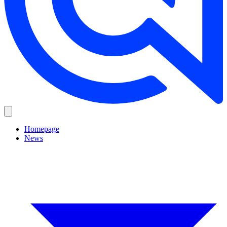
Homepage
News