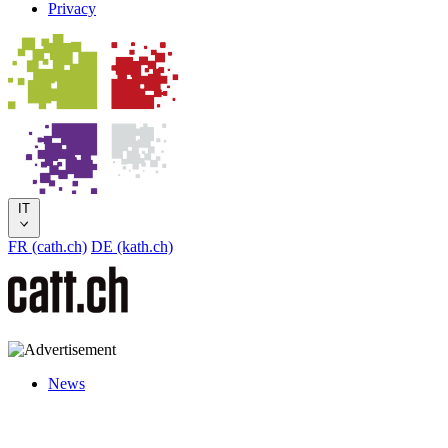
Privacy
IT
FR (cath.ch)
DE (kath.ch)
News