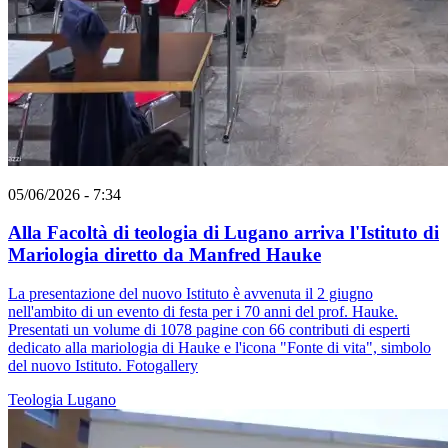
05/06/2026 - 7:34
Alla Facoltà di teologia di Lugano arriva l'Istituto di
Mariologia diretto da Manfred Hauke
La presentazione del nuovo Istituto è avvenuta il 2 giugno
nell'ambito di un evento di festa per i 70 anni del prof. Hauke.
Presentati un volume di 1078 pagine con 66 contributi di esperti
dedicato alla mariologia di Hauke e l'icona "Fonte di vita", simbolo
del nuovo Istituto. Fotogallery
Teologia
Lugano