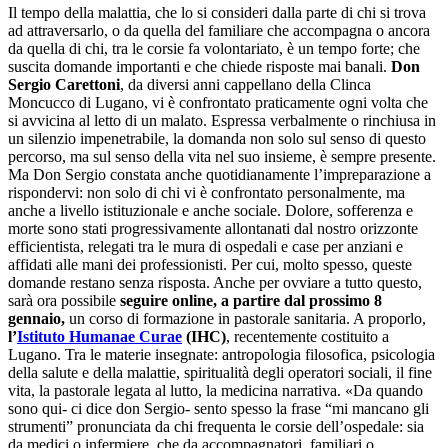
Il tempo della malattia, che lo si consideri dalla parte di chi si trova
ad attraversarlo, o da quella del familiare che accompagna o ancora
da quella di chi, tra le corsie fa volontariato, è un tempo forte; che
suscita domande importanti e che chiede risposte mai banali.
Don
Sergio Carettoni
, da diversi anni cappellano della Clinca
Moncucco di Lugano, vi è confrontato praticamente ogni volta che
si avvicina al letto di un malato. Espressa verbalmente o rinchiusa in
un silenzio impenetrabile, la domanda non solo sul senso di questo
percorso, ma sul senso della vita nel suo insieme, è sempre presente.
Ma Don Sergio constata anche quotidianamente l’impreparazione a
rispondervi: non solo di chi vi è confrontato personalmente, ma
anche a livello istituzionale e anche sociale. Dolore, sofferenza e
morte sono stati progressivamente allontanati dal nostro orizzonte
efficientista, relegati tra le mura di ospedali e case per anziani e
affidati alle mani dei professionisti. Per cui, molto spesso, queste
domande restano senza risposta. Anche per ovviare a tutto questo,
sarà ora possibile
seguire online, a partire dal prossimo 8
gennaio,
un corso di formazione in pastorale sanitaria. A proporlo,
l’
Istituto Humanae Curae
(IHC)
, recentemente costituito a
Lugano. Tra le materie insegnate: antropologia filosofica, psicologia
della salute e della malattie, spiritualità degli operatori sociali, il fine
vita, la pastorale legata al lutto, la medicina narrativa. «Da quando
sono qui- ci dice don Sergio- sento spesso la frase “mi mancano gli
strumenti” pronunciata da chi frequenta le corsie dell’ospedale: sia
da medici o infermiere, che da accompagnatori, familiari o