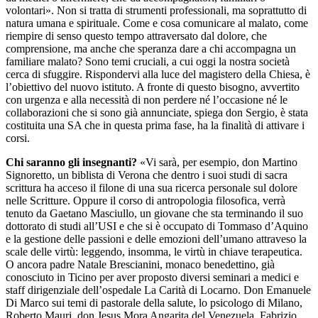
volontari». Non si tratta di strumenti professionali, ma soprattutto di
natura umana e spirituale. Come e cosa comunicare al malato, come
riempire di senso questo tempo attraversato dal dolore, che
comprensione, ma anche che speranza dare a chi accompagna un
familiare malato? Sono temi cruciali, a cui oggi la nostra società
cerca di sfuggire. Rispondervi alla luce del magistero della Chiesa, è
l’obiettivo del nuovo istituto. A fronte di questo bisogno, avvertito
con urgenza e alla necessità di non perdere né l’occasione né le
collaborazioni che si sono già annunciate, spiega don Sergio, è stata
costituita una SA che in questa prima fase, ha la finalità di attivare i
corsi.
Chi saranno gli insegnanti?
«Vi sarà, per esempio, don Martino
Signoretto, un biblista di Verona che dentro i suoi studi di sacra
scrittura ha acceso il filone di una sua ricerca personale sul dolore
nelle Scritture. Oppure il corso di antropologia filosofica, verrà
tenuto da Gaetano Masciullo, un giovane che sta terminando il suo
dottorato di studi all’USI e che si è occupato di Tommaso d’Aquino
e la gestione delle passioni e delle emozioni dell’umano attraveso la
scale delle virtù: leggendo, insomma, le virtù in chiave terapeutica.
O ancora padre Natale Brescianini, monaco benedettino, già
conosciuto in Ticino per aver proposto diversi seminari a medici e
staff dirigenziale dell’ospedale La Carità di Locarno. Don Emanuele
Di Marco sui temi di pastorale della salute, lo psicologo di Milano,
Roberto Mauri, don Jesus Mora Angarita del Venezuela, Fabrizio