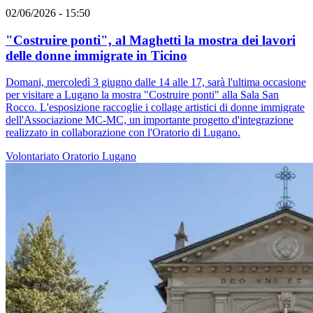
02/06/2026 - 15:50
"Costruire ponti", al Maghetti la mostra dei lavori
delle donne immigrate in Ticino
Domani, mercoledì 3 giugno dalle 14 alle 17, sarà l'ultima occasione
per visitare a Lugano la mostra "Costruire ponti" alla Sala San
Rocco. L'esposizione raccoglie i collage artistici di donne immigrate
dell'Associazione MC-MC, un importante progetto d'integrazione
realizzato in collaborazione con l'Oratorio di Lugano.
Volontariato
Oratorio
Lugano