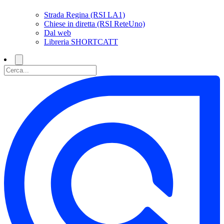
Strada Regina (RSI LA1)
Chiese in diretta (RSI ReteUno)
Dal web
Libreria SHORTCATT