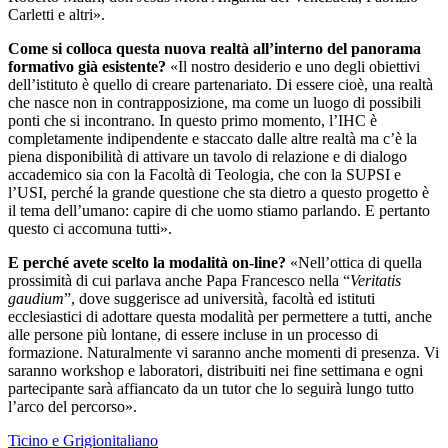
Carletti e altri».
Come si colloca questa nuova realtà all’interno del panorama
formativo già esistente?
«Il nostro desiderio e uno degli obiettivi
dell’istituto è quello di creare partenariato. Di essere cioè, una realtà
che nasce non in contrapposizione, ma come un luogo di possibili
ponti che si incontrano. In questo primo momento, l’IHC è
completamente indipendente e staccato dalle altre realtà ma c’è la
piena disponibilità di attivare un tavolo di relazione e di dialogo
accademico sia con la Facoltà di Teologia, che con la SUPSI e
l’USI, perché la grande questione che sta dietro a questo progetto è
il tema dell’umano: capire di che uomo stiamo parlando. E pertanto
questo ci accomuna tutti».
E perché avete scelto la modalità on-line?
«Nell’ottica di quella
prossimità di cui parlava anche Papa Francesco nella “
Veritatis
gaudium
”, dove suggerisce ad università, facoltà ed istituti
ecclesiastici di adottare questa modalità per permettere a tutti, anche
alle persone più lontane, di essere incluse in un processo di
formazione. Naturalmente vi saranno anche momenti di presenza. Vi
saranno workshop e laboratori, distribuiti nei fine settimana e ogni
partecipante sarà affiancato da un tutor che lo seguirà lungo tutto
l’arco del percorso».
Ticino e Grigionitaliano