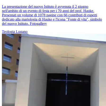
La presentazione del nuovo Istituto è avvenuta il 2 giugno
nell'ambito di un evento di festa per i 70 anni del prof. Hauke.
Presentati un volume di 1078 pagine con 66 contributi di esperti
dedicato alla mariologia di Hauke e l'icona "Fonte di vita", simbolo
del nuovo Istituto. Fotogallery
Teologia
Lugano