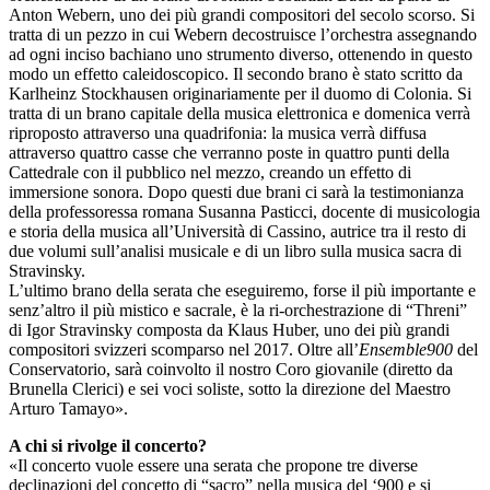
Anton Webern, uno dei più grandi compositori del secolo scorso. Si
tratta di un pezzo in cui Webern decostruisce l’orchestra assegnando
ad ogni inciso bachiano uno strumento diverso, ottenendo in questo
modo un effetto caleidoscopico. Il secondo brano è stato scritto da
Karlheinz Stockhausen originariamente per il duomo di Colonia. Si
tratta di un brano capitale della musica elettronica e domenica verrà
riproposto attraverso una quadrifonia: la musica verrà diffusa
attraverso quattro casse che verranno poste in quattro punti della
Cattedrale con il pubblico nel mezzo, creando un effetto di
immersione sonora. Dopo questi due brani ci sarà la testimonianza
della professoressa romana Susanna Pasticci, docente di musicologia
e storia della musica all’Università di Cassino, autrice tra il resto di
due volumi sull’analisi musicale e di un libro sulla musica sacra di
Stravinsky.
L’ultimo brano della serata che eseguiremo, forse il più importante e
senz’altro il più mistico e sacrale, è la ri-orchestrazione di “Threni”
di Igor Stravinsky composta da Klaus Huber, uno dei più grandi
compositori svizzeri scomparso nel 2017. Oltre all’
Ensemble900
del
Conservatorio, sarà coinvolto il nostro Coro giovanile (diretto da
Brunella Clerici) e sei voci soliste, sotto la direzione del Maestro
Arturo Tamayo».
A chi si rivolge il concerto?
«Il concerto vuole essere una serata che propone tre diverse
declinazioni del concetto di “sacro” nella musica del ‘900 e si