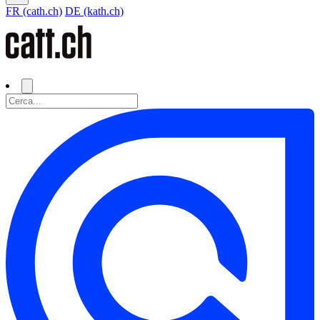
FR (cath.ch)
DE (kath.ch)