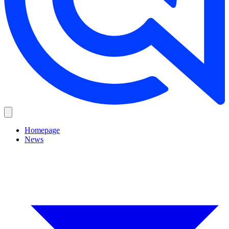
Homepage
News