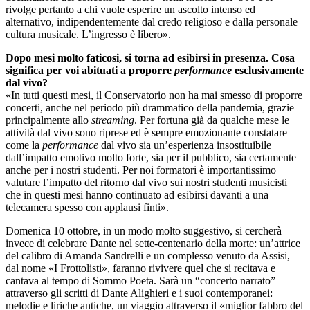
rivolge pertanto a chi vuole esperire un ascolto intenso ed
alternativo, indipendentemente dal credo religioso e dalla personale
cultura musicale. L’ingresso è libero».
Dopo mesi molto faticosi, si torna ad esibirsi in presenza. Cosa
significa per voi abituati a proporre
performance
esclusivamente
dal vivo?
«In tutti questi mesi, il Conservatorio non ha mai smesso di proporre
concerti, anche nel periodo più drammatico della pandemia, grazie
principalmente allo
streaming
. Per fortuna già da qualche mese le
attività dal vivo sono riprese ed è sempre emozionante constatare
come la
performance
dal vivo sia un’esperienza insostituibile
dall’impatto emotivo molto forte, sia per il pubblico, sia certamente
anche per i nostri studenti. Per noi formatori è importantissimo
valutare l’impatto del ritorno dal vivo sui nostri studenti musicisti
che in questi mesi hanno continuato ad esibirsi davanti a una
telecamera spesso con applausi finti».
Domenica 10 ottobre, in un modo molto suggestivo, si cercherà
invece di celebrare Dante nel sette-centenario della morte: un’attrice
del calibro di Amanda Sandrelli e un complesso venuto da Assisi,
dal nome «I Frottolisti», faranno rivivere quel che si recitava e
cantava al tempo di Sommo Poeta. Sarà un “concerto narrato”
attraverso gli scritti di Dante Alighieri e i suoi contemporanei:
melodie e liriche antiche, un viaggio attraverso il «miglior fabbro del