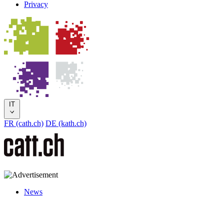
Privacy
IT
FR (cath.ch)
DE (kath.ch)
News