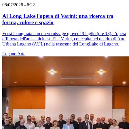
08/07/2026 - 6:22
Al Long Lake l'opera di Varini: una ricerca tra
forma, colore e spazio
Verrà inaugurata con un vernissage giovedì 9 luglio (ore 18), l’opera
effimera dell'artista ticinese Elia Varini, concepita nel quadro di Arte
Urbana Lugano (AUL) nella rassegna del LongLake di Lugano.
Lugano
Arte