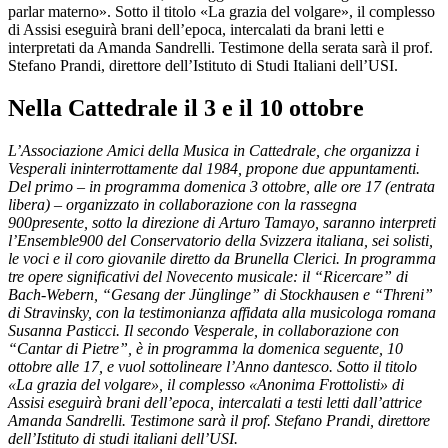
parlar materno». Sotto il titolo «La grazia del volgare», il complesso
di Assisi eseguirà brani dell’epoca, intercalati da brani letti e
interpretati da Amanda Sandrelli. Testimone della serata sarà il prof.
Stefano Prandi, direttore dell’Istituto di Studi Italiani dell’USI.
Nella Cattedrale il 3 e il 10 ottobre
L’Associazione Amici della Musica in Cattedrale, che organizza i
Vesperali ininterrottamente dal 1984, propone due appuntamenti.
Del primo – in programma domenica 3 ottobre, alle ore 17 (entrata
libera) – organizzato in collaborazione con la rassegna
900presente, sotto la direzione di Arturo Tamayo, saranno interpreti
l’Ensemble900 del Conservatorio della Svizzera italiana, sei solisti,
le voci e il coro giovanile diretto da Brunella Clerici. In programma
tre opere significativi del Novecento musicale: il “Ricercare” di
Bach-Webern, “Gesang der Jünglinge” di Stockhausen e “Threni”
di Stravinsky, con la testimonianza affidata alla musicologa romana
Susanna Pasticci. Il secondo Vesperale, in collaborazione con
“Cantar di Pietre”, è in programma la domenica seguente, 10
ottobre alle 17, e vuol sottolineare l’Anno dantesco. Sotto il titolo
«La grazia del volgare», il complesso «Anonima Frottolisti» di
Assisi eseguirà brani dell’epoca, intercalati a testi letti dall’attrice
Amanda Sandrelli. Testimone sarà il prof. Stefano Prandi, direttore
dell’Istituto di studi italiani dell’USI.