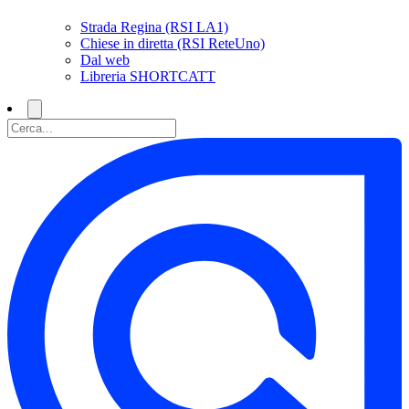
Strada Regina (RSI LA1)
Chiese in diretta (RSI ReteUno)
Dal web
Libreria SHORTCATT