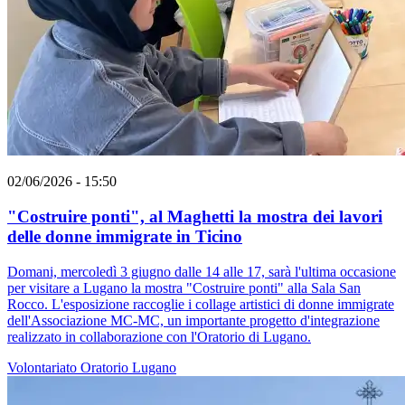
02/06/2026 - 15:50
"Costruire ponti", al Maghetti la mostra dei lavori
delle donne immigrate in Ticino
Domani, mercoledì 3 giugno dalle 14 alle 17, sarà l'ultima occasione
per visitare a Lugano la mostra "Costruire ponti" alla Sala San
Rocco. L'esposizione raccoglie i collage artistici di donne immigrate
dell'Associazione MC-MC, un importante progetto d'integrazione
realizzato in collaborazione con l'Oratorio di Lugano.
Volontariato
Oratorio
Lugano