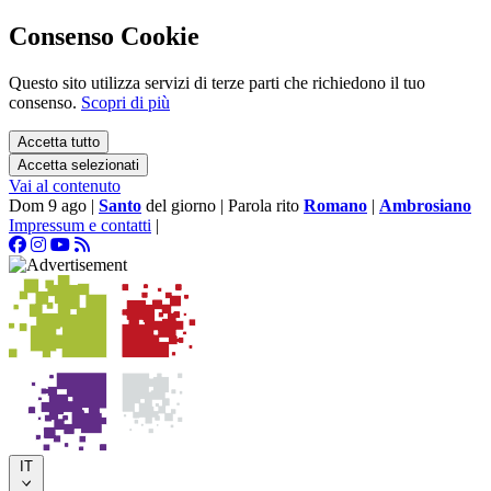
Consenso Cookie
Questo sito utilizza servizi di terze parti che richiedono il tuo
consenso.
Scopri di più
Accetta tutto
Accetta selezionati
Vai al contenuto
Dom 9 ago
|
Santo
del giorno
|
Parola rito
Romano
|
Ambrosiano
Impressum e contatti
|
IT