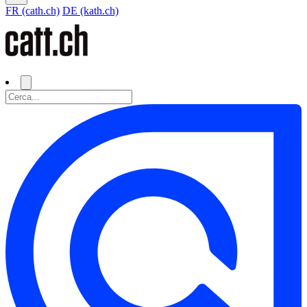
FR (cath.ch)
DE (kath.ch)