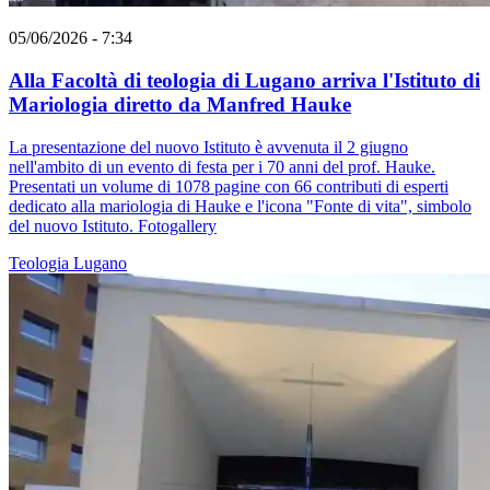
05/06/2026 - 7:34
Alla Facoltà di teologia di Lugano arriva l'Istituto di
Mariologia diretto da Manfred Hauke
La presentazione del nuovo Istituto è avvenuta il 2 giugno
nell'ambito di un evento di festa per i 70 anni del prof. Hauke.
Presentati un volume di 1078 pagine con 66 contributi di esperti
dedicato alla mariologia di Hauke e l'icona "Fonte di vita", simbolo
del nuovo Istituto. Fotogallery
Teologia
Lugano