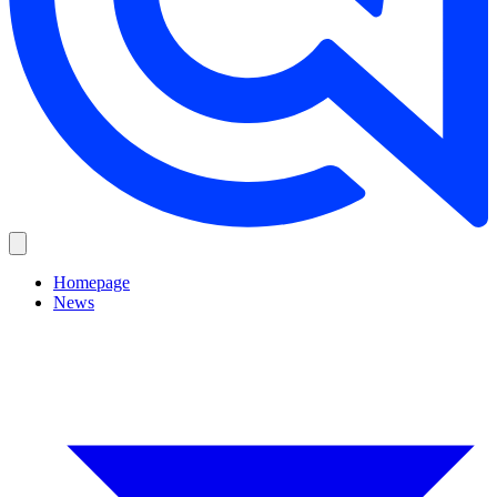
Homepage
News