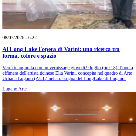
08/07/2026 - 6:22
Al Long Lake l'opera di Varini: una ricerca tra
forma, colore e spazio
Verrà inaugurata con un vernissage giovedì 9 luglio (ore 18), l’opera
effimera dell'artista ticinese Elia Varini, concepita nel quadro di Arte
Urbana Lugano (AUL) nella rassegna del LongLake di Lugano.
Lugano
Arte