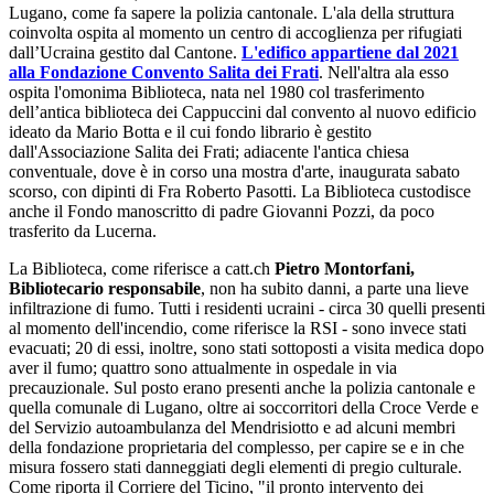
Lugano, come fa sapere la polizia cantonale. L'ala della struttura
coinvolta ospita al momento un centro di accoglienza per rifugiati
dall’Ucraina gestito dal Cantone.
L'edifico appartiene dal 2021
alla Fondazione Convento Salita dei Frati
. Nell'altra ala esso
ospita l'omonima Biblioteca, nata nel 1980 col trasferimento
dell’antica biblioteca dei Cappuccini dal convento al nuovo edificio
ideato da Mario Botta e il cui fondo librario è gestito
dall'Associazione Salita dei Frati; adiacente l'antica chiesa
conventuale, dove è in corso una mostra d'arte, inaugurata sabato
scorso, con dipinti di Fra Roberto Pasotti. La Biblioteca custodisce
anche il Fondo manoscritto di padre Giovanni Pozzi, da poco
trasferito da Lucerna.
La Biblioteca, come riferisce a catt.ch
Pietro Montorfani,
Bibliotecario responsabile
, non ha subito danni, a parte una lieve
infiltrazione di fumo. Tutti i residenti ucraini - circa 30 quelli presenti
al momento dell'incendio, come riferisce la RSI - sono invece stati
evacuati; 20 di essi, inoltre, sono stati sottoposti a visita medica dopo
aver il fumo; quattro sono attualmente in ospedale in via
precauzionale. Sul posto erano presenti anche la polizia cantonale e
quella comunale di Lugano, oltre ai soccorritori della Croce Verde e
del Servizio autoambulanza del Mendrisiotto e ad alcuni membri
della fondazione proprietaria del complesso, per capire se e in che
misura fossero stati danneggiati degli elementi di pregio culturale.
Come riporta il Corriere del Ticino, "il pronto intervento dei