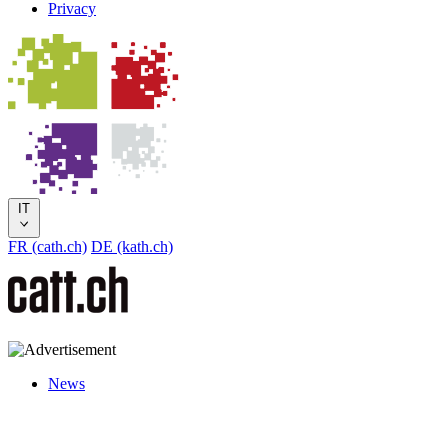
Privacy
IT
FR (cath.ch)
DE (kath.ch)
News