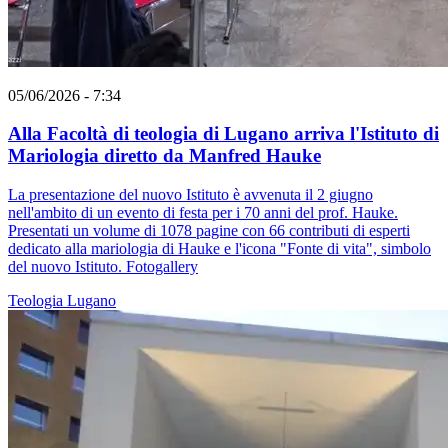
05/06/2026 - 7:34
Alla Facoltà di teologia di Lugano arriva l'Istituto di
Mariologia diretto da Manfred Hauke
La presentazione del nuovo Istituto è avvenuta il 2 giugno
nell'ambito di un evento di festa per i 70 anni del prof. Hauke.
Presentati un volume di 1078 pagine con 66 contributi di esperti
dedicato alla mariologia di Hauke e l'icona "Fonte di vita", simbolo
del nuovo Istituto. Fotogallery
Teologia
Lugano