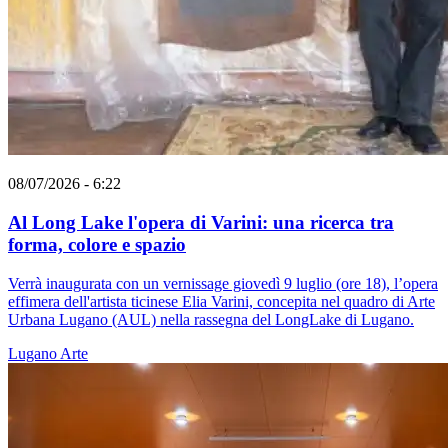
08/07/2026 - 6:22
Al Long Lake l'opera di Varini: una ricerca tra
forma, colore e spazio
Verrà inaugurata con un vernissage giovedì 9 luglio (ore 18), l’opera
effimera dell'artista ticinese Elia Varini, concepita nel quadro di Arte
Urbana Lugano (AUL) nella rassegna del LongLake di Lugano.
Lugano
Arte