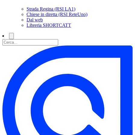
Strada Regina (RSI LA1)
Chiese in diretta (RSI ReteUno)
Dal web
Libreria SHORTCATT