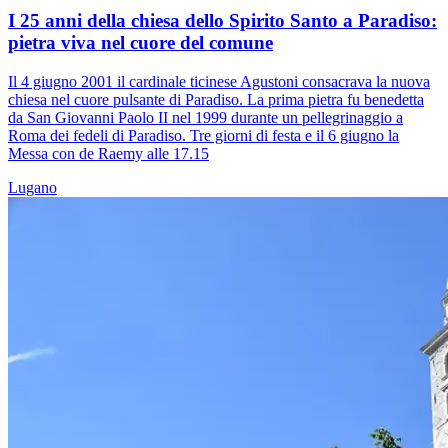
I 25 anni della chiesa dello Spirito Santo a Paradiso:
pietra viva nel cuore del comune
Il 4 giugno 2001 il cardinale ticinese Agustoni consacrava la nuova
chiesa nel cuore pulsante di Paradiso. La prima pietra fu benedetta
da San Giovanni Paolo II nel 1999 durante un pellegrinaggio a
Roma dei fedeli di Paradiso. Tre giorni di festa e il 6 giugno la
Messa con de Raemy alle 17.15
Lugano