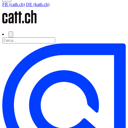
FR (cath.ch)
DE (kath.ch)