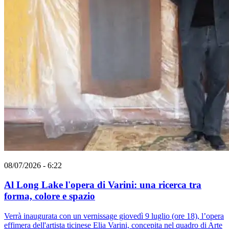
08/07/2026 - 6:22
Al Long Lake l'opera di Varini: una ricerca tra
forma, colore e spazio
Verrà inaugurata con un vernissage giovedì 9 luglio (ore 18), l’opera
effimera dell'artista ticinese Elia Varini, concepita nel quadro di Arte