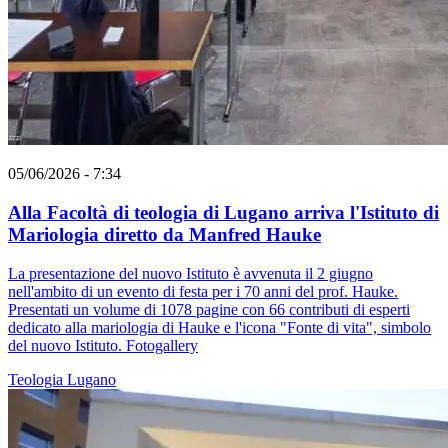
05/06/2026 - 7:34
Alla Facoltà di teologia di Lugano arriva l'Istituto di
Mariologia diretto da Manfred Hauke
La presentazione del nuovo Istituto è avvenuta il 2 giugno
nell'ambito di un evento di festa per i 70 anni del prof. Hauke.
Presentati un volume di 1078 pagine con 66 contributi di esperti
dedicato alla mariologia di Hauke e l'icona "Fonte di vita", simbolo
del nuovo Istituto. Fotogallery
Teologia
Lugano