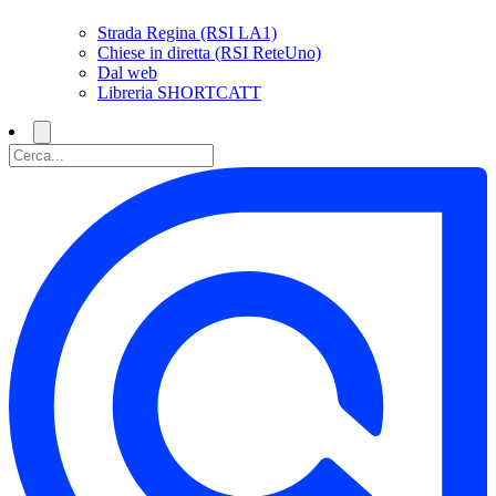
Strada Regina (RSI LA1)
Chiese in diretta (RSI ReteUno)
Dal web
Libreria SHORTCATT