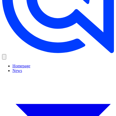
Homepage
News