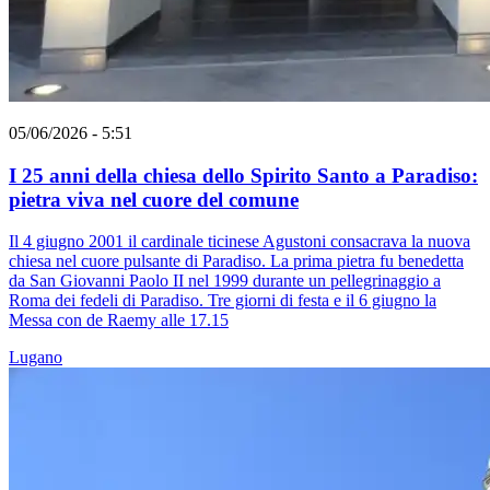
05/06/2026 - 5:51
I 25 anni della chiesa dello Spirito Santo a Paradiso:
pietra viva nel cuore del comune
Il 4 giugno 2001 il cardinale ticinese Agustoni consacrava la nuova
chiesa nel cuore pulsante di Paradiso. La prima pietra fu benedetta
da San Giovanni Paolo II nel 1999 durante un pellegrinaggio a
Roma dei fedeli di Paradiso. Tre giorni di festa e il 6 giugno la
Messa con de Raemy alle 17.15
Lugano