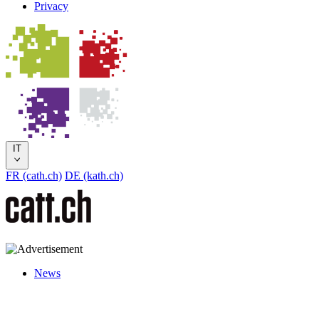
Privacy
IT
FR (cath.ch)
DE (kath.ch)
News