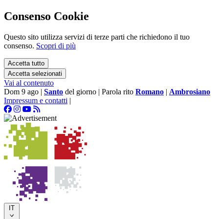
Consenso Cookie
Questo sito utilizza servizi di terze parti che richiedono il tuo
consenso.
Scopri di più
Accetta tutto
Accetta selezionati
Vai al contenuto
Dom 9 ago
|
Santo
del giorno
|
Parola rito
Romano
|
Ambrosiano
Impressum e contatti
|
IT