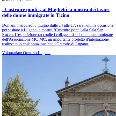
"Costruire ponti", al Maghetti la mostra dei lavori
delle donne immigrate in Ticino
Domani, mercoledì 3 giugno dalle 14 alle 17, sarà l'ultima occasione
per visitare a Lugano la mostra "Costruire ponti" alla Sala San
Rocco. L'esposizione raccoglie i collage artistici di donne immigrate
dell'Associazione MC-MC, un importante progetto d'integrazione
realizzato in collaborazione con l'Oratorio di Lugano.
Volontariato
Oratorio
Lugano