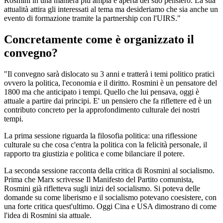
Rosmini in una maniera piu ampia e aperta del suo pensiero. La sua
attualità attira gli interessati al tema ma desideriamo che sia anche un
evento di formazione tramite la partnership con l'UIRS."
Concretamente come è organizzato il
convegno?
"Il convegno sarà dislocato su 3 anni e tratterà i temi politico pratici
ovvero la politica, l'economia e il diritto. Rosmini è un pensatore del
1800 ma che anticipato i tempi. Quello che lui pensava, oggi è
attuale a partire dai principi. E' un pensiero che fa riflettere ed è un
contributo concreto per la approfondimento culturale dei nostri
tempi.
La prima sessione riguarda la filosofia politica: una riflessione
culturale su che cosa c'entra la politica con la felicità personale, il
rapporto tra giustizia e politica e come bilanciare il potere.
La seconda sessione racconta della critica di Rosmini al socialismo.
Prima che Marx scrivesse Il Manifesto del Partito comunista,
Rosmini già rifletteva sugli inizi del socialismo. Si poteva delle
domande su come liberismo e il socialismo potevano coesistere, con
una forte critica quest'ultimo. Oggi Cina e USA dimostrano di come
l'idea di Rosmini sia attuale.